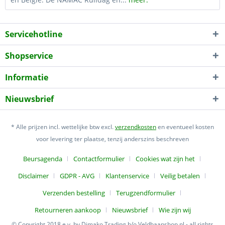
Servicehotline
Shopservice
Informatie
Nieuwsbrief
* Alle prijzen incl. wettelijke btw excl.
verzendkosten
en eventueel kosten
voor levering ter plaatse, tenzij anderszins beschreven
Beursagenda
Contactformulier
Cookies wat zijn het
Disclaimer
GDPR - AVG
Klantenservice
Veilig betalen
Verzenden bestelling
Terugzendformulier
Retourneren aankoop
Nieuwsbrief
Wie zijn wij
© Copyright 2018 e.v. by Dimako Trading h/o Veldbaanshop.nl - all rights