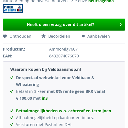
kantoor en op de diverse beurzen. Zie onze
beursagenda
Heeft u een vraag over dit artikel?
Onthouden
Beoordelen
Aanbevelen
Productnr.:
AmmoMig7607
EAN:
8432074076070
Waarom kopen bij Veldbaanshop.nl
De speciaal webwinkel voor Veldbaan &
Wheatering
Betaal in 3 keer
met 0% rente geen BKR vanaf
€ 100,00
met
in3
Betaalmogelijkheden w.o. achteraf en termijnen
Afhaalmogelijkheid op kantoor en beurs.
Versturen met Post.nl en DHL