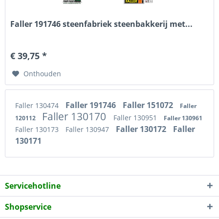
Faller 191746 steenfabriek steenbakkerij met...
€ 39,75 *
Onthouden
Faller 191746
Faller 151072
Faller 130474
Faller
Faller 130170
Faller 130951
120112
Faller 130961
Faller 130172
Faller
Faller 130173
Faller 130947
130171
Servicehotline
Shopservice