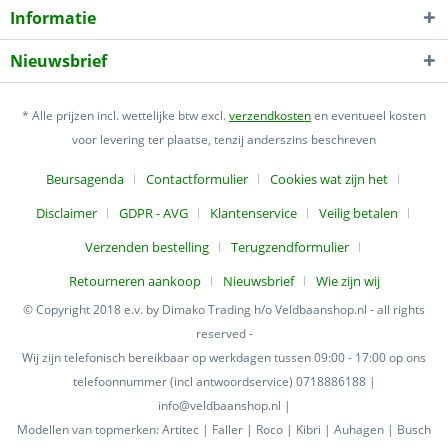
Informatie
Nieuwsbrief
* Alle prijzen incl. wettelijke btw excl.
verzendkosten
en eventueel kosten
voor levering ter plaatse, tenzij anderszins beschreven
Beursagenda
Contactformulier
Cookies wat zijn het
Disclaimer
GDPR - AVG
Klantenservice
Veilig betalen
Verzenden bestelling
Terugzendformulier
Retourneren aankoop
Nieuwsbrief
Wie zijn wij
© Copyright 2018 e.v. by Dimako Trading h/o Veldbaanshop.nl - all rights
reserved -
Wij zijn telefonisch bereikbaar op werkdagen tussen 09:00 - 17:00 op ons
telefoonnummer (incl antwoordservice) 0718886188 |
info@veldbaanshop.nl |
Modellen van topmerken: Artitec | Faller | Roco | Kibri | Auhagen | Busch