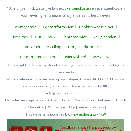
* Alle prijzen incl. wettelijke btw excl.
verzendkosten
en eventueel kosten
voor levering ter plaatse, tenzij anderszins beschreven
Beursagenda
Contactformulier
Cookies wat zijn het
Disclaimer
GDPR - AVG
Klantenservice
Veilig betalen
Verzenden bestelling
Terugzendformulier
Retourneren aankoop
Nieuwsbrief
Wie zijn wij
© Copyright 2018 e.v. by Dimako Trading h/o Veldbaanshop.nl - all rights
reserved -
Wij zijn telefonisch bereikbaar op werkdagen tussen 09:00 - 17:00 op ons
telefoonnummer (incl antwoordservice) 0718886188 |
info@veldbaanshop.nl |
Modellen van topmerken: Artitec | Faller | Roco | Kibri | Auhagen | Busch
| Maquette | Microscale | Mig Jimenez | Vallejo |
This website is powered by:
Flexwebhosting - FXW