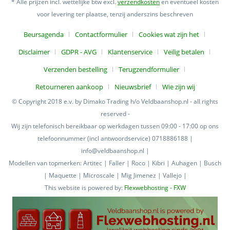
* Alle prijzen incl. wettelijke btw excl.
verzendkosten
en eventueel kosten
voor levering ter plaatse, tenzij anderszins beschreven
Beursagenda
Contactformulier
Cookies wat zijn het
Disclaimer
GDPR - AVG
Klantenservice
Veilig betalen
Verzenden bestelling
Terugzendformulier
Retourneren aankoop
Nieuwsbrief
Wie zijn wij
© Copyright 2018 e.v. by Dimako Trading h/o Veldbaanshop.nl - all rights
reserved -
Wij zijn telefonisch bereikbaar op werkdagen tussen 09:00 - 17:00 op ons
telefoonnummer (incl antwoordservice) 0718886188 |
info@veldbaanshop.nl |
Modellen van topmerken: Artitec | Faller | Roco | Kibri | Auhagen | Busch
| Maquette | Microscale | Mig Jimenez | Vallejo |
This website is powered by:
Flexwebhosting - FXW