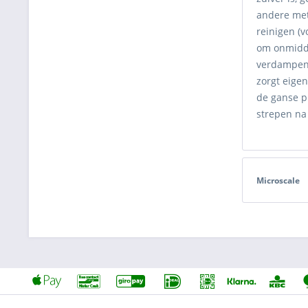
andere meta
reinigen (
om onmiddel
verdampen 
zorgt eigen
de ganse p
strepen na
Microscale