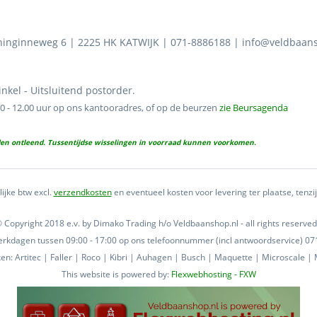
oninginneweg 6 | 2225 HK KATWIJK | 071-8886188 | info@veldbaan
kel - Uitsluitend postorder.
00 - 12.00 uur op ons kantooradres, of op de beurzen
zie Beursagenda
en ontleend. Tussentijdse wisselingen in voorraad kunnen voorkomen.
lijke btw excl.
verzendkosten
en eventueel kosten voor levering ter plaatse, tenz
 Copyright 2018 e.v. by Dimako Trading h/o Veldbaanshop.nl - all rights reserved
 werkdagen tussen 09:00 - 17:00 op ons telefoonnummer (incl antwoordservice) 
n: Artitec | Faller | Roco | Kibri | Auhagen | Busch | Maquette | Microscale | M
This website is powered by:
Flexwebhosting - FXW