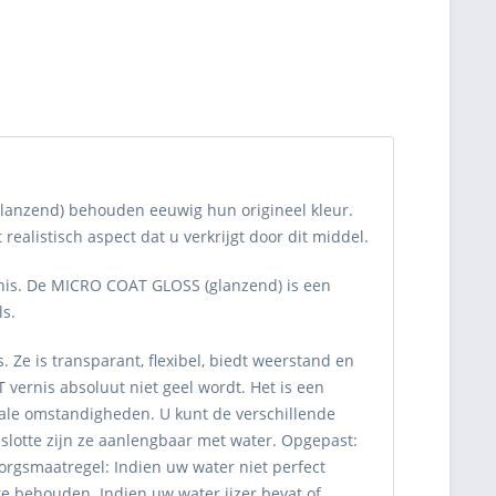
anzend) behouden eeuwig hun origineel kleur.
alistisch aspect dat u verkrijgt door dit middel.
rnis. De MICRO COAT GLOSS (glanzend) is een
ls.
 Ze is transparant, flexibel, biedt weerstand en
 vernis absoluut niet geel wordt. Het is een
le omstandigheden. U kunt de verschillende
otte zijn ze aanlengbaar met water. Opgepast:
orgsmaatregel: Indien uw water niet perfect
 te behouden. Indien uw water ijzer bevat of