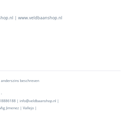
shop.nl | www.veldbaanshop.nl
ij anderszins beschreven
 -
0718886188 | info@veldbaanshop.nl |
ig Jimenez | Vallejo |