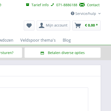
Tarief info
071-8886188
Contact
Service/hulp
Mijn account
€ 0,00 *
uwdozen
Veldspoor thema's
Blog
ersturen?
Betalen diverse opties
f € 150,--
Via Multisafepay (veilig via SSL)