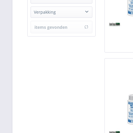
Gebruiksklaar
Verpakking
Flesje 30 ml (1 oz.)
items gevonden