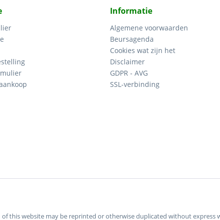
e
Informatie
lier
Algemene voorwaarden
ce
Beursagenda
Cookies wat zijn het
stelling
Disclaimer
mulier
GDPR - AVG
 aankoop
SSL-verbinding
tion of this website may be reprinted or otherwise duplicated without expre