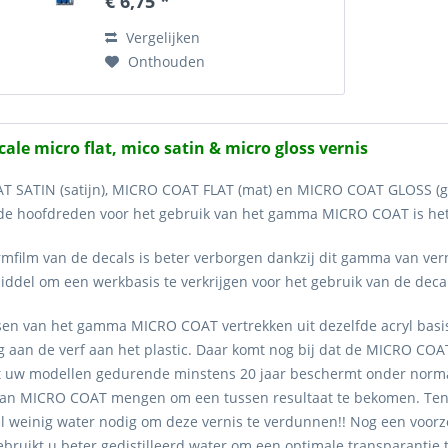
€ 6,75 *
(glanzend) behouden eeuwig hun
origineel kleur....
Vergelijken
Onthouden
ale micro flat, mico satin & micro gloss vernis
 SATIN (satijn), MICRO COAT FLAT (mat) en MICRO COAT GLOSS (gl
 de hoofdreden voor het gebruik van het gamma MICRO COAT is het re
mfilm van de decals is beter verborgen dankzij dit gamma van ve
iddel om een werkbasis te verkrijgen voor het gebruik van de deca
sen van het gamma MICRO COAT vertrekken uit dezelfde acryl basis.
ig aan de verf aan het plastic. Daar komt nog bij dat de MICRO COAT
uw modellen gedurende minstens 20 jaar beschermt onder norma
an MICRO COAT mengen om een tussen resultaat te bekomen. Tensl
el weinig water nodig om deze vernis te verdunnen!! Nog een voorz
gebruikt u beter gedistilleerd water om een optimale transparantie