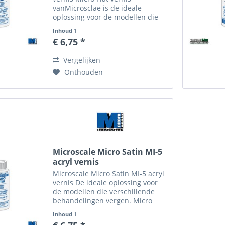
vanMicrosclae is de ideale
oplossing voor de modellen die
verschillende manipulaties
Inhoud
1
vergen. Inderdaad, Micros coat
€ 6,75 *
satin (satijn), Micros coat flat
(mat) en Micros coat gloss...
Vergelijken
Onthouden
Microscale Micro Satin MI-5
acryl vernis
Microscale Micro Satin MI-5 acryl
vernis De ideale oplossing voor
de modellen die verschillende
behandelingen vergen. Micro
Coat Satin (satijn), Micro Coat Flat
Inhoud
1
(mat) en Micro Coat Gloss