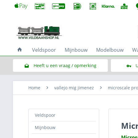
Veldspoor
Mijnbouw
Modelbouw
Wa
Heeft u een vraag / opmerking
U
Link naar het contactformulier
Home
vallejo mig jimenez
microscale pr
Veldspoor
Micr
Mijnbouw
Microsc