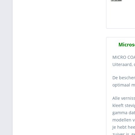
Microsc
MICRO COAT
Uiteraard,
De bescher
optimaal m
Alle vernis
kleeft stev
gamma dat 
modellen v
Je hebt he
zuiver is, 