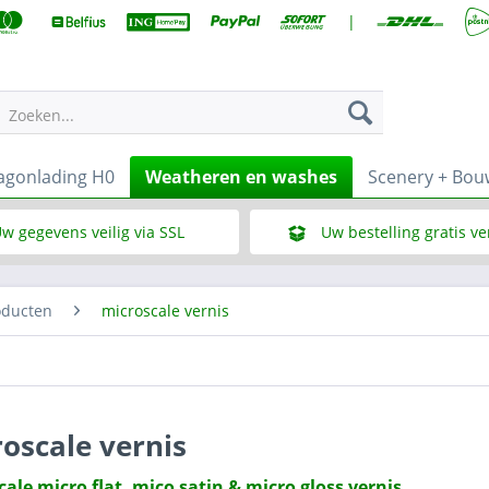
|
Zoeken...
gonlading H0
Weatheren en washes
Scenery + Bo
w gegevens veilig via SSL
Uw bestelling gratis v
Wat is SSL
Bij een bestelbedrag vana
oducten
microscale vernis
oscale vernis
ale micro flat, mico satin & micro gloss vernis