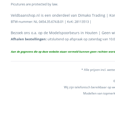
Picutures are protected by law.
Veldbaanshop.nl is een onderdeel van Dimako Trading | K
BTW-nummer: NL 0454.35.674.B.01 | KvK: 28113513 |
Bezoek ons o.a. op de Modelspoorbeurs in Houten | Geen win
Afhalen bestellingen:
uitsluitend op afspraak op zaterdag van 10.
Aan de gegevens die op deze website staan vermeld kunnen geen rechten word
* Alle prijzen incl. wette
©
Wij zijn telefonisch bereikbaar op
Modellen van topmerke