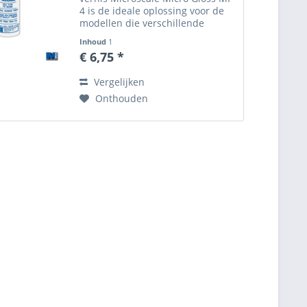
4 is de ideale oplossing voor de
modellen die verschillende
behandelinge vergen. Inderdaad,
Inhoud
1
Micro Coat Satin (satijn), Micro
€ 6,75 *
Coat FLAT (mat) en Micro Coat
Gloss...
Vergelijken
Onthouden