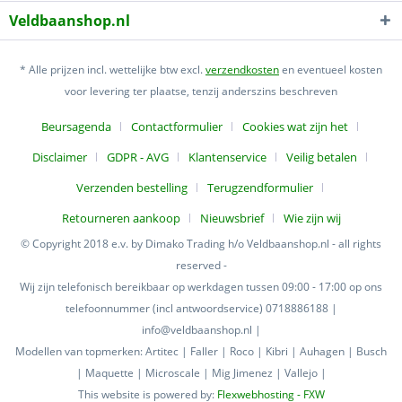
Veldbaanshop.nl
* Alle prijzen incl. wettelijke btw excl.
verzendkosten
en eventueel kosten
voor levering ter plaatse, tenzij anderszins beschreven
Beursagenda
Contactformulier
Cookies wat zijn het
Disclaimer
GDPR - AVG
Klantenservice
Veilig betalen
Verzenden bestelling
Terugzendformulier
Retourneren aankoop
Nieuwsbrief
Wie zijn wij
© Copyright 2018 e.v. by Dimako Trading h/o Veldbaanshop.nl - all rights
reserved -
Wij zijn telefonisch bereikbaar op werkdagen tussen 09:00 - 17:00 op ons
telefoonnummer (incl antwoordservice) 0718886188 |
info@veldbaanshop.nl |
Modellen van topmerken: Artitec | Faller | Roco | Kibri | Auhagen | Busch
| Maquette | Microscale | Mig Jimenez | Vallejo |
This website is powered by:
Flexwebhosting - FXW