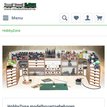
Menu
HobbyZone
HobbyZone modelbouwtoebehoren