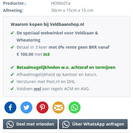
Productnr.:
HOMs01a
Afmeting:
30cm x 15cm x 15 cm
Waarom kopen bij Veldbaanshop.nl
De speciaal webwinkel voor Veldbaan &
Wheatering
Betaal in 3 keer
met 0% rente geen BKR vanaf
€ 100,00
met
in3
Betaalmogelijkheden w.o. achteraf en termijnen
Afhaalmogelijkheid op kantoor en beurs.
Versturen met Post.nl en DHL
Voldoen
wel
aan regels ACM en AVG
Deel met vrienden
Über WhatsApp anfragen