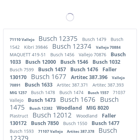
Busch 12375
Busch 1479
Busch
71110 Vallejo
Busch 12374
1542
Kibri 39846
Vallejo 70884
Busch
MAQUETT 419-51
Busch 1456
Vallejo 70876
1033
Busch 12000
Busch 1546
Busch 1032
Busch 1457
Busch 1476
Faller
Busch 7599
Busch 1677
130170
Artitec 387.396
Vallejo
Busch 1633
Artitec 387.371
Artitec 387.393
70891
Busch 1478
Busch 1474
71037
MIG 1257
Busch 1557
Busch 1676
Busch
Busch 1473
Vallejo
1475
Woodland
MIG 8020
Busch 12382
Busch 12012
Faller
Plastruct
Woodland
130172
Busch 7850
Busch 1477
Busch 1550
Busch
Busch 1593
71107 Vallejo
Artitec 387.378
12379