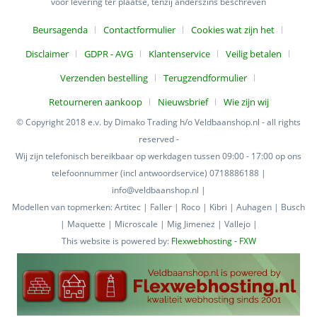
voor levering ter plaatse, tenzij anderszins beschreven
Beursagenda
Contactformulier
Cookies wat zijn het
Disclaimer
GDPR - AVG
Klantenservice
Veilig betalen
Verzenden bestelling
Terugzendformulier
Retourneren aankoop
Nieuwsbrief
Wie zijn wij
© Copyright 2018 e.v. by Dimako Trading h/o Veldbaanshop.nl - all rights
reserved -
Wij zijn telefonisch bereikbaar op werkdagen tussen 09:00 - 17:00 op ons
telefoonnummer (incl antwoordservice) 0718886188 |
info@veldbaanshop.nl |
Modellen van topmerken: Artitec | Faller | Roco | Kibri | Auhagen | Busch
| Maquette | Microscale | Mig Jimenez | Vallejo |
This website is powered by:
Flexwebhosting - FXW