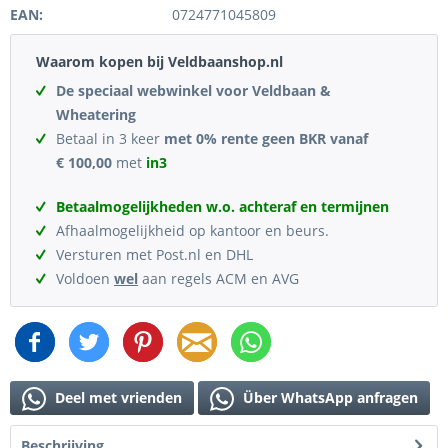
EAN:
0724771045809
Waarom kopen bij Veldbaanshop.nl
De speciaal webwinkel voor Veldbaan &
Wheatering
Betaal in 3 keer
met 0% rente geen BKR vanaf
€ 100,00
met
in3
Betaalmogelijkheden w.o. achteraf en termijnen
Afhaalmogelijkheid op kantoor en beurs.
Versturen met Post.nl en DHL
Voldoen
wel
aan regels ACM en AVG
Deel met vrienden
Über WhatsApp anfragen
Beschrijving