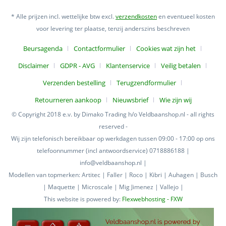
* Alle prijzen incl. wettelijke btw excl.
verzendkosten
en eventueel kosten
voor levering ter plaatse, tenzij anderszins beschreven
Beursagenda
Contactformulier
Cookies wat zijn het
Disclaimer
GDPR - AVG
Klantenservice
Veilig betalen
Verzenden bestelling
Terugzendformulier
Retourneren aankoop
Nieuwsbrief
Wie zijn wij
© Copyright 2018 e.v. by Dimako Trading h/o Veldbaanshop.nl - all rights
reserved -
Wij zijn telefonisch bereikbaar op werkdagen tussen 09:00 - 17:00 op ons
telefoonnummer (incl antwoordservice) 0718886188 |
info@veldbaanshop.nl |
Modellen van topmerken: Artitec | Faller | Roco | Kibri | Auhagen | Busch
| Maquette | Microscale | Mig Jimenez | Vallejo |
This website is powered by:
Flexwebhosting - FXW