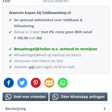
EAN:
8432074080381
Waarom kopen bij Veldbaanshop.nl
De speciaal webwinkel voor Veldbaan &
Wheatering
Betaal in 3 keer
met 0% rente geen BKR vanaf
€ 100,00
met
in3
Betaalmogelijkheden w.o. achteraf en termijnen
Afhaalmogelijkheid op kantoor en beurs.
Versturen met Post.nl en DHL
Voldoen
wel
aan regels ACM en AVG
Deel met vrienden
Über WhatsApp anfragen
Beschrijving