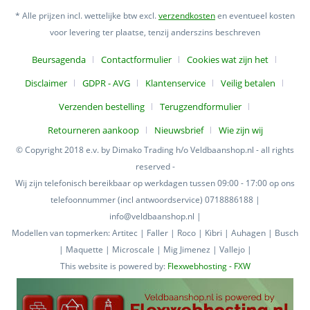
* Alle prijzen incl. wettelijke btw excl.
verzendkosten
en eventueel kosten
voor levering ter plaatse, tenzij anderszins beschreven
Beursagenda
Contactformulier
Cookies wat zijn het
Disclaimer
GDPR - AVG
Klantenservice
Veilig betalen
Verzenden bestelling
Terugzendformulier
Retourneren aankoop
Nieuwsbrief
Wie zijn wij
© Copyright 2018 e.v. by Dimako Trading h/o Veldbaanshop.nl - all rights
reserved -
Wij zijn telefonisch bereikbaar op werkdagen tussen 09:00 - 17:00 op ons
telefoonnummer (incl antwoordservice) 0718886188 |
info@veldbaanshop.nl |
Modellen van topmerken: Artitec | Faller | Roco | Kibri | Auhagen | Busch
| Maquette | Microscale | Mig Jimenez | Vallejo |
This website is powered by:
Flexwebhosting - FXW