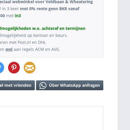
eciaal webwinkel voor Veldbaan & Wheatering
l in 3 keer
met 0% rente geen BKR vanaf
,00
met
in3
lmogelijkheden w.o. achteraf en termijnen
lmogelijkheid op kantoor en beurs.
uren met Post.nl en DHL
oen
wel
aan regels ACM en AVG
el met vrienden
Über WhatsApp anfragen