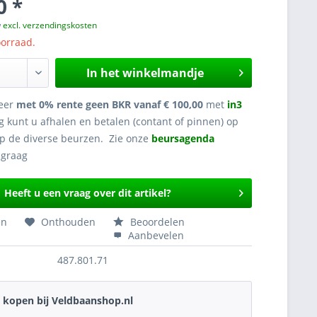
0 *
w
excl. verzendingskosten
oorraad.
In het winkelmandje
eer
met 0% rente geen BKR vanaf € 100,00
met
in3
g kunt u afhalen en betalen (contant of pinnen) op
op de diverse beurzen. Zie onze
beursagenda
Heeft u een vraag over dit artikel?
en
Onthouden
Beoordelen
Aanbevelen
487.801.71
kopen bij Veldbaanshop.nl