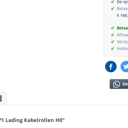
De sp
Betaa
€ 100
Betaa
Afhaa
Verst
Vold
De
71 Lading Kabelrollen H0"