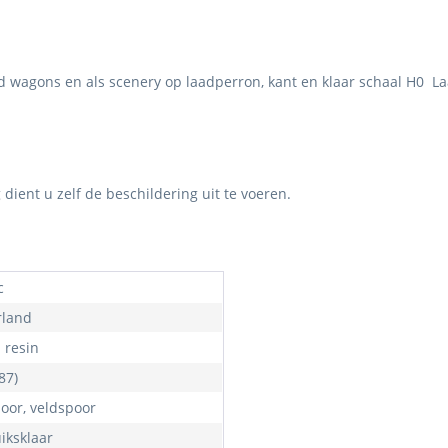
 wagons en als scenery op laadperron, kant en klaar schaal H0 Laat
 dient u zelf de beschildering uit te voeren.
c
land
- resin
87)
oor, veldspoor
iksklaar