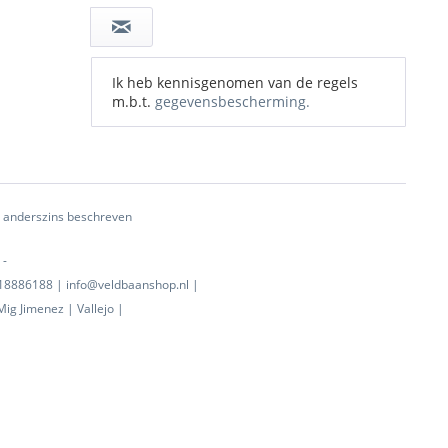
Ik heb kennisgenomen van de regels
m.b.t.
gegevensbescherming.
ij anderszins beschreven
 -
0718886188 | info@veldbaanshop.nl |
ig Jimenez | Vallejo |