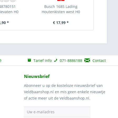
 48780151
Busch 1685 Lading
lievaten H0
Houtenkisten west H0
2,90 *
€ 17,99 *
Tarief info
071-8886188
Contact
Nieuwsbrief
Abonneer u op de kosteloze nieuwsbrief van
Veldbaanshop.nl en mis geen enkele nieuwtje
of actie meer uit de Veldbaanshop.nl.
Uw e-mailadres