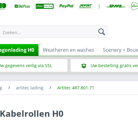
|
Zoeken...
gonlading H0
Weatheren en washes
Scenery + Bou
w gegevens veilig via SSL
Uw bestelling gratis v
Wat is SSL
Bij een bestelbedrag vana
g
artitec lading
Artitec 487.801.71
 Kabelrollen H0