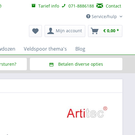
Tarief info
071-8886188
Contact
Service/hulp
Mijn account
€ 0,00 *
wdozen
Veldspoor thema's
Blog
ersturen?
Betalen diverse opties
f € 150,--
Via Multisafepay (veilig via SSL)