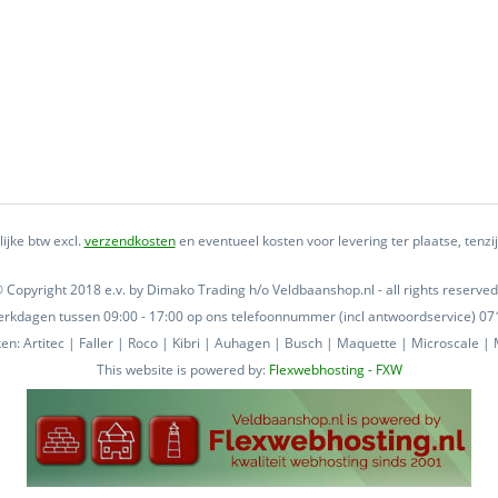
lijke btw excl.
verzendkosten
en eventueel kosten voor levering ter plaatse, tenz
 Copyright 2018 e.v. by Dimako Trading h/o Veldbaanshop.nl - all rights reserved
 werkdagen tussen 09:00 - 17:00 op ons telefoonnummer (incl antwoordservice) 
n: Artitec | Faller | Roco | Kibri | Auhagen | Busch | Maquette | Microscale | M
This website is powered by:
Flexwebhosting - FXW