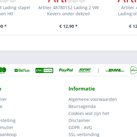
3 Lading stapel
Artitec 48780152 Lading 2 VW
Artitec
nen H0
Kevers onder dekzeil
Lading:o
90 *
€ 12,90 *
€ 1
|
e
Informatie
lier
Algemene voorwaarden
ce
Beursagenda
Cookies wat zijn het
stelling
Disclaimer
mulier
GDPR - AVG
 aankoop
SSL-verbinding