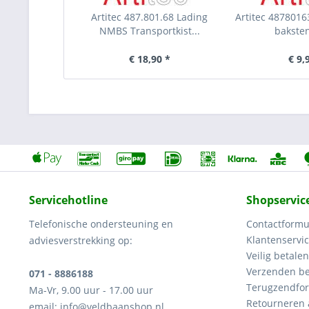
Artitec 487.801.68 Lading
Artitec 4878016
NMBS Transportkist...
bakste
€ 18,90 *
€ 9,
Servicehotline
Shopservic
Telefonische ondersteuning en
Contactformu
Klantenservi
adviesverstrekking op:
Veilig betalen
Verzenden be
071 - 8886188
Terugzendfor
Ma-Vr, 9.00 uur - 17.00 uur
Retourneren
email: info@veldbaanshop.nl