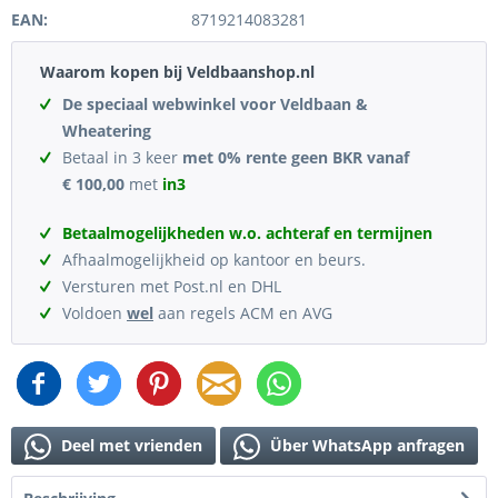
EAN:
8719214083281
Waarom kopen bij Veldbaanshop.nl
De speciaal webwinkel voor Veldbaan &
Wheatering
Betaal in 3 keer
met 0% rente geen BKR vanaf
€ 100,00
met
in3
Betaalmogelijkheden w.o. achteraf en termijnen
Afhaalmogelijkheid op kantoor en beurs.
Versturen met Post.nl en DHL
Voldoen
wel
aan regels ACM en AVG
Deel met vrienden
Über WhatsApp anfragen