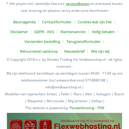
* Alle prijzen incl. wettelijke btw excl.
verzendkosten
en eventueel kosten
voor levering ter plaatse, tenzij anderszins beschreven
Beursagenda
Contactformulier
Cookies wat zijn het
Disclaimer
GDPR - AVG
Klantenservice
Veilig betalen
Verzenden bestelling
Terugzendformulier
Retourneren aankoop
Nieuwsbrief
Wie zijn wij
© Copyright 2018 e.v. by Dimako Trading h/o Veldbaanshop.nl - all rights
reserved -
Wij zijn telefonisch bereikbaar op werkdagen tussen 09:00 - 17:00 op ons
telefoonnummer (incl antwoordservice) 0718886188 |
info@veldbaanshop.nl |
Modellen van topmerken: Artitec | Faller | Roco | Kibri | Auhagen | Busch
| Maquette | Microscale | Mig Jimenez | Vallejo |
This website is powered by:
Flexwebhosting - FXW