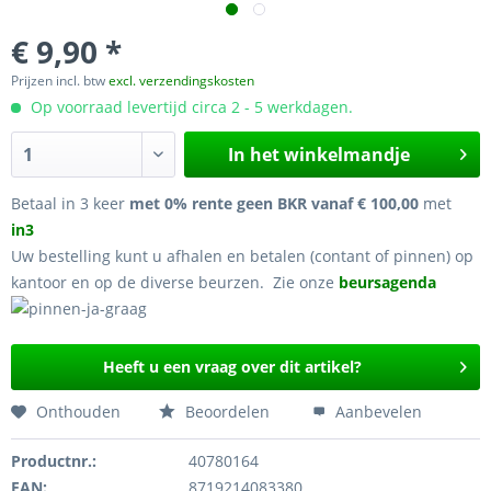
€ 9,90 *
Prijzen incl. btw
excl. verzendingskosten
Op voorraad levertijd circa 2 - 5 werkdagen.
In het winkelmandje
Betaal in 3 keer
met 0% rente geen BKR vanaf € 100,00
met
in3
Uw bestelling kunt u afhalen en betalen (contant of pinnen) op
kantoor en op de diverse beurzen. Zie onze
beursagenda
Heeft u een vraag over dit artikel?
Onthouden
Beoordelen
Aanbevelen
Productnr.:
40780164
EAN:
8719214083380