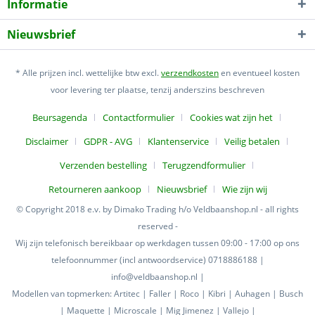
Informatie
Nieuwsbrief
* Alle prijzen incl. wettelijke btw excl.
verzendkosten
en eventueel kosten
voor levering ter plaatse, tenzij anderszins beschreven
Beursagenda
Contactformulier
Cookies wat zijn het
Disclaimer
GDPR - AVG
Klantenservice
Veilig betalen
Verzenden bestelling
Terugzendformulier
Retourneren aankoop
Nieuwsbrief
Wie zijn wij
© Copyright 2018 e.v. by Dimako Trading h/o Veldbaanshop.nl - all rights
reserved -
Wij zijn telefonisch bereikbaar op werkdagen tussen 09:00 - 17:00 op ons
telefoonnummer (incl antwoordservice) 0718886188 |
info@veldbaanshop.nl |
Modellen van topmerken: Artitec | Faller | Roco | Kibri | Auhagen | Busch
| Maquette | Microscale | Mig Jimenez | Vallejo |