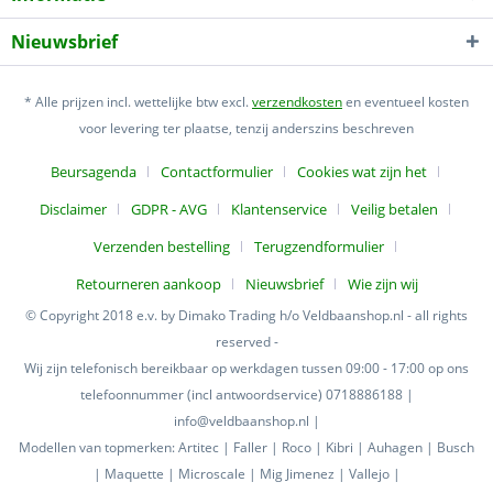
Nieuwsbrief
* Alle prijzen incl. wettelijke btw excl.
verzendkosten
en eventueel kosten
voor levering ter plaatse, tenzij anderszins beschreven
Beursagenda
Contactformulier
Cookies wat zijn het
Disclaimer
GDPR - AVG
Klantenservice
Veilig betalen
Verzenden bestelling
Terugzendformulier
Retourneren aankoop
Nieuwsbrief
Wie zijn wij
© Copyright 2018 e.v. by Dimako Trading h/o Veldbaanshop.nl - all rights
reserved -
Wij zijn telefonisch bereikbaar op werkdagen tussen 09:00 - 17:00 op ons
telefoonnummer (incl antwoordservice) 0718886188 |
info@veldbaanshop.nl |
Modellen van topmerken: Artitec | Faller | Roco | Kibri | Auhagen | Busch
| Maquette | Microscale | Mig Jimenez | Vallejo |