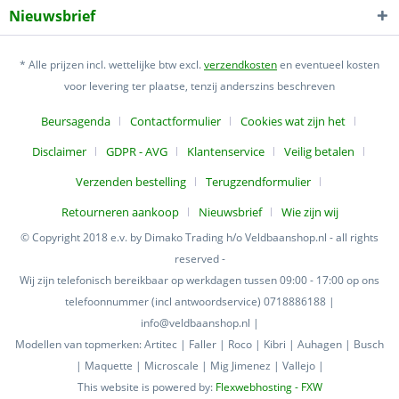
Nieuwsbrief
* Alle prijzen incl. wettelijke btw excl.
verzendkosten
en eventueel kosten
voor levering ter plaatse, tenzij anderszins beschreven
Beursagenda
Contactformulier
Cookies wat zijn het
Disclaimer
GDPR - AVG
Klantenservice
Veilig betalen
Verzenden bestelling
Terugzendformulier
Retourneren aankoop
Nieuwsbrief
Wie zijn wij
© Copyright 2018 e.v. by Dimako Trading h/o Veldbaanshop.nl - all rights
reserved -
Wij zijn telefonisch bereikbaar op werkdagen tussen 09:00 - 17:00 op ons
telefoonnummer (incl antwoordservice) 0718886188 |
info@veldbaanshop.nl |
Modellen van topmerken: Artitec | Faller | Roco | Kibri | Auhagen | Busch
| Maquette | Microscale | Mig Jimenez | Vallejo |
This website is powered by:
Flexwebhosting - FXW