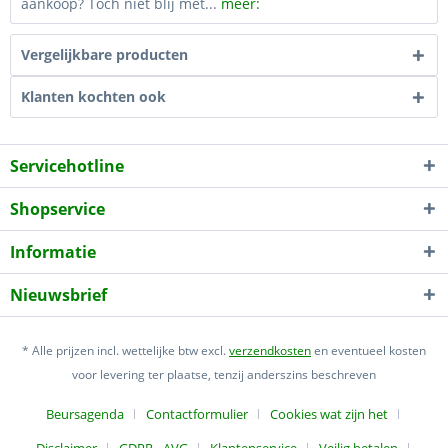
aankoop? Toch niet blij met...
meer:
Vergelijkbare producten
Klanten kochten ook
Servicehotline
Shopservice
Informatie
Nieuwsbrief
* Alle prijzen incl. wettelijke btw excl.
verzendkosten
en eventueel kosten
voor levering ter plaatse, tenzij anderszins beschreven
Beursagenda
Contactformulier
Cookies wat zijn het
Disclaimer
GDPR - AVG
Klantenservice
Veilig betalen