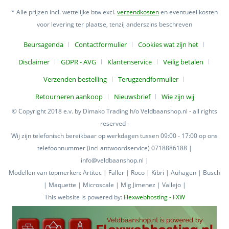
* Alle prijzen incl. wettelijke btw excl.
verzendkosten
en eventueel kosten
voor levering ter plaatse, tenzij anderszins beschreven
Beursagenda
Contactformulier
Cookies wat zijn het
Disclaimer
GDPR - AVG
Klantenservice
Veilig betalen
Verzenden bestelling
Terugzendformulier
Retourneren aankoop
Nieuwsbrief
Wie zijn wij
© Copyright 2018 e.v. by Dimako Trading h/o Veldbaanshop.nl - all rights
reserved -
Wij zijn telefonisch bereikbaar op werkdagen tussen 09:00 - 17:00 op ons
telefoonnummer (incl antwoordservice) 0718886188 |
info@veldbaanshop.nl |
Modellen van topmerken: Artitec | Faller | Roco | Kibri | Auhagen | Busch
| Maquette | Microscale | Mig Jimenez | Vallejo |
This website is powered by:
Flexwebhosting - FXW