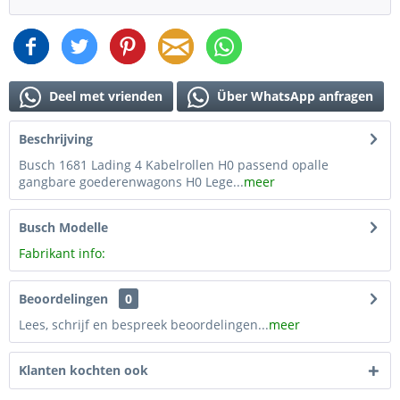
Deel met vrienden
Über WhatsApp anfragen
Beschrijving
Busch 1681 Lading 4 Kabelrollen H0 passend opalle
gangbare goederenwagons H0 Lege...
meer
Busch Modelle
Fabrikant info:
Beoordelingen
0
Lees, schrijf en bespreek beoordelingen...
meer
Klanten kochten ook