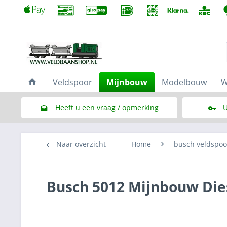
Veldspoor
Mijnbouw
Modelbouw
W
Heeft u een vraag / opmerking
U
Link naar het contactformulier
Naar overzicht
Home
busch veldspo
Busch 5012 Mijnbouw Die