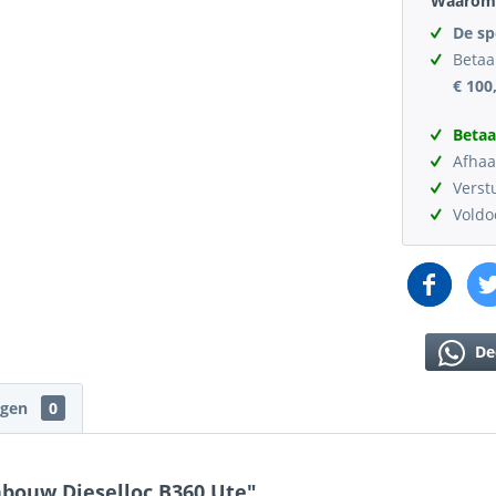
Waarom 
De sp
Betaa
€ 100
Betaa
Afhaa
Verst
Vold
De
ngen
0
nbouw Dieselloc B360 Ute"