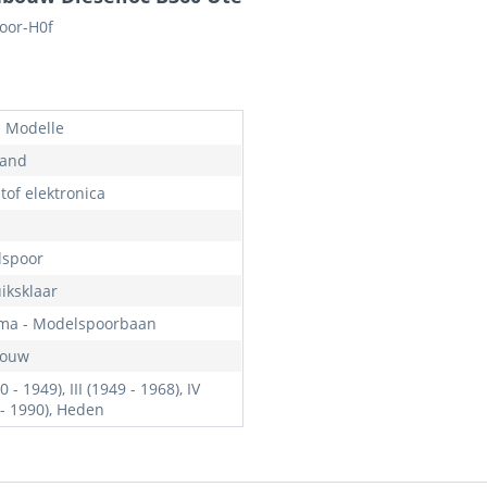
oor-H0f
 Modelle
land
tof elektronica
lspoor
iksklaar
ma - Modelspoorbaan
bouw
20 - 1949), III (1949 - 1968), IV
 - 1990), Heden