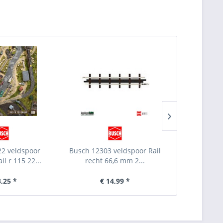
2 veldspoor
Busch 12303 veldspoor Rail
Busch 12301
l r 115 22...
recht 66,6 mm 2...
recht 3
3,25 *
€ 14,99 *
€ 