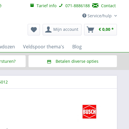
Tarief info
071-8886188
Contact
Service/hulp
Mijn account
€ 0,00 *
wdozen
Veldspoor thema's
Blog
ersturen?
Betalen diverse opties
f € 150,--
Via Multisafepay (veilig via SSL)
5012