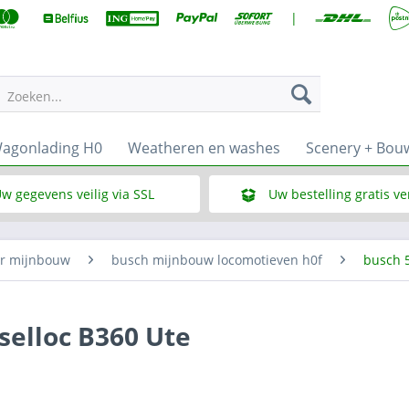
|
Zoeken...
agonlading H0
Weatheren en washes
Scenery + Bou
w gegevens veilig via SSL
Uw bestelling gratis v
Wat is SSL
Bij een bestelbedrag vana
or mijnbouw
busch mijnbouw locomotieven h0f
busch 
selloc B360 Ute