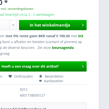
0 *
w
excl. verzendingskosten
d levertijd circa 2 - 5 werkdagen.
In het winkelmandje
eer
met 0% rente geen BKR vanaf € 100,00
met
in3
g kunt u afhalen en betalen (contant of pinnen) op
op de diverse beurzen. Zie onze
beursagenda
Heeft u een vraag over dit artikel?
en
Onthouden
Beoordelen
Aanbevelen
5012
4001738050127