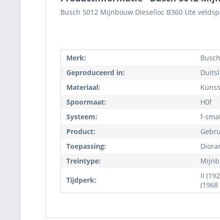
Busch 5012 Mijnbouw Dieselloc B360 Ute veldsp
Merk:
Busch
Geproduceerd in:
Duits
Materiaal:
Kunss
Spoormaat:
H0f
Systeem:
f-sma
Product:
Gebru
Toepassing:
Diora
Treintype:
Mijn
II (19
Tijdperk:
(1968