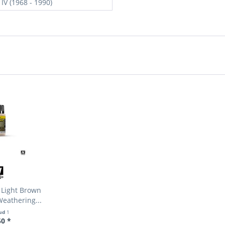
 IV (1968 - 1990)
 Light Brown
eathering...
ud
1
50 *