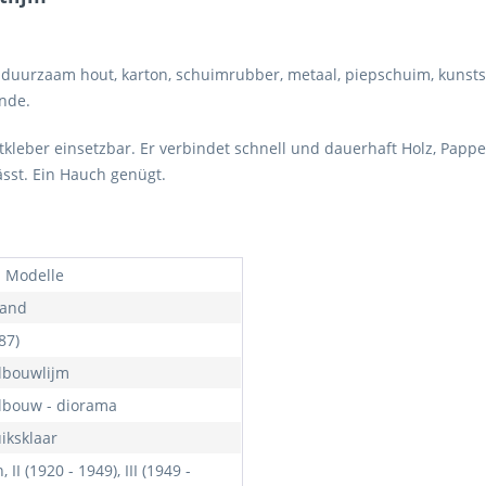
 duurzaam hout, karton, schuimrubber, metaal, piepschuim, kunststof
nde.
ftkleber einsetzbar. Er verbindet schnell und dauerhaft Holz, Papp
ässt. Ein Hauch genügt.
 Modelle
land
87)
bouwlijm
bouw - diorama
iksklaar
 II (1920 - 1949), III (1949 -