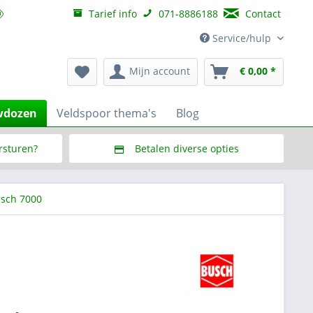
Tarief info
071-8886188
Contact
Service/hulp
Mijn account
€ 0,00 *
wdozen
Veldspoor thema's
Blog
ersturen?
Betalen diverse opties
f € 150,--
Via Multisafepay (veilig via SSL)
sch 7000