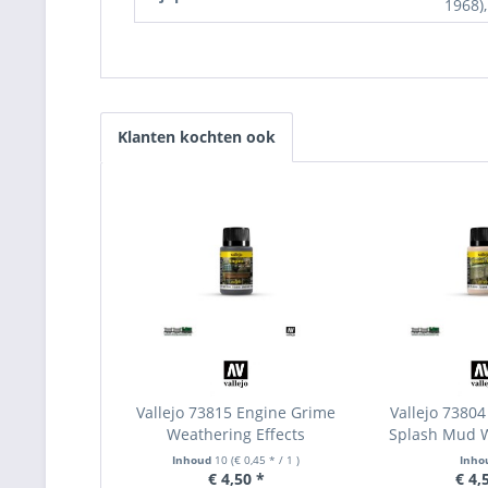
1968),
Klanten kochten ook
Vallejo 73815 Engine Grime
Vallejo 73804
Weathering Effects
Splash Mud W
Inhoud
10
(€ 0,45 * / 1 )
Inho
€ 4,50 *
€ 4,