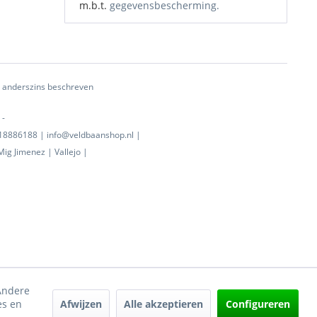
m.b.t.
gegevensbescherming.
ij anderszins beschreven
 -
0718886188 | info@veldbaanshop.nl |
ig Jimenez | Vallejo |
 Andere
Afwijzen
Alle akzeptieren
Configureren
es en