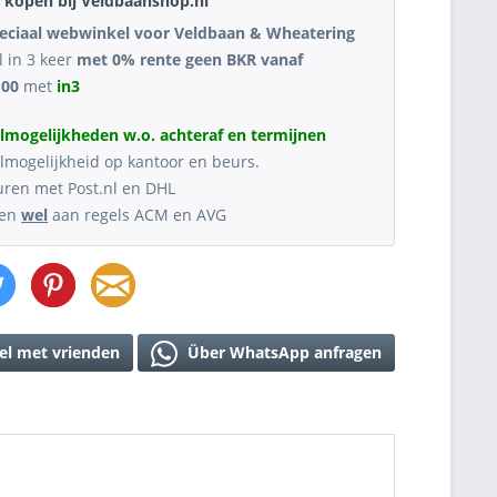
kopen bij Veldbaanshop.nl
eciaal webwinkel voor Veldbaan & Wheatering
l in 3 keer
met 0% rente geen BKR vanaf
,00
met
in3
lmogelijkheden w.o. achteraf en termijnen
lmogelijkheid op kantoor en beurs.
uren met Post.nl en DHL
oen
wel
aan regels ACM en AVG
el met vrienden
Über WhatsApp anfragen