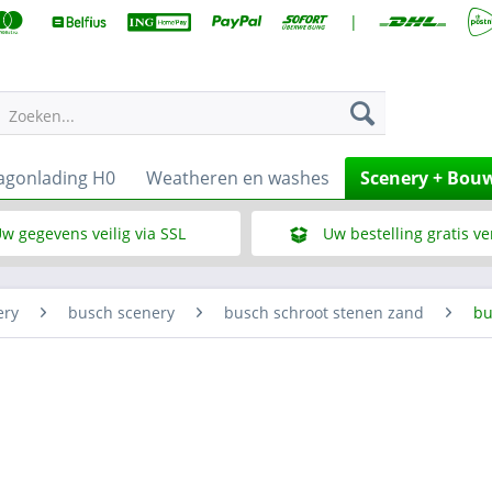
|
Zoeken...
gonlading H0
Weatheren en washes
Scenery + Bou
w gegevens veilig via SSL
Uw bestelling gratis v
Wat is SSL
Bij een bestelbedrag vana
ery
busch scenery
busch schroot stenen zand
bu