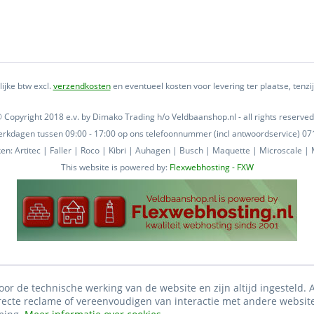
lijke btw excl.
verzendkosten
en eventueel kosten voor levering ter plaatse, tenz
 Copyright 2018 e.v. by Dimako Trading h/o Veldbaanshop.nl - all rights reserved
 werkdagen tussen 09:00 - 17:00 op ons telefoonnummer (incl antwoordservice) 
n: Artitec | Faller | Roco | Kibri | Auhagen | Busch | Maquette | Microscale | M
This website is powered by:
Flexwebhosting - FXW
oor de technische werking van de website en zijn altijd ingesteld.
irecte reclame of vereenvoudigen van interactie met andere websit