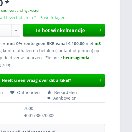
0 *
w
excl. verzendingskosten
d levertijd circa 2 - 5 werkdagen.
In het winkelmandje
eer
met 0% rente geen BKR vanaf € 100,00
met
in3
g kunt u afhalen en betalen (contant of pinnen) op
op de diverse beurzen. Zie onze
beursagenda
Heeft u een vraag over dit artikel?
en
Onthouden
Beoordelen
Aanbevelen
7000
4001738070002