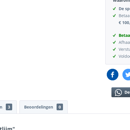
Waarom 
De sp
Betaa
€ 100
Betaa
Afhaa
Verst
Vold
De
en
3
Beoordelingen
0
tlijm"