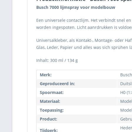
Busch 7000 lijmspray voor modelbouw
Een universele contactlijm. Het verbindt snel en
worden ingespoten. Licht aanrdrukken is voldoe
Universalkleber, als Kontakt-, Montage- oder Ha
Glas, Leder, Papier und alles was sich sprühen l
Inhalt: 300 ml / 134 g
Merk:
Busch
Geproduceerd in:
Duits
Spoormaat:
H0 (1:
Materiaal:
Model
Toepassing:
Model
Product:
Gebru
Heden,
Tijdperk: