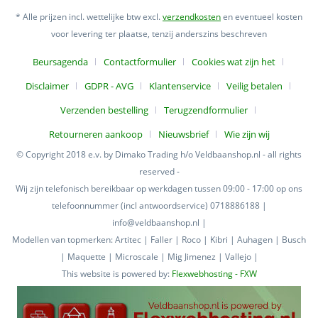
* Alle prijzen incl. wettelijke btw excl.
verzendkosten
en eventueel kosten
voor levering ter plaatse, tenzij anderszins beschreven
Beursagenda
Contactformulier
Cookies wat zijn het
Disclaimer
GDPR - AVG
Klantenservice
Veilig betalen
Verzenden bestelling
Terugzendformulier
Retourneren aankoop
Nieuwsbrief
Wie zijn wij
© Copyright 2018 e.v. by Dimako Trading h/o Veldbaanshop.nl - all rights
reserved -
Wij zijn telefonisch bereikbaar op werkdagen tussen 09:00 - 17:00 op ons
telefoonnummer (incl antwoordservice) 0718886188 |
info@veldbaanshop.nl |
Modellen van topmerken: Artitec | Faller | Roco | Kibri | Auhagen | Busch
| Maquette | Microscale | Mig Jimenez | Vallejo |
This website is powered by:
Flexwebhosting - FXW