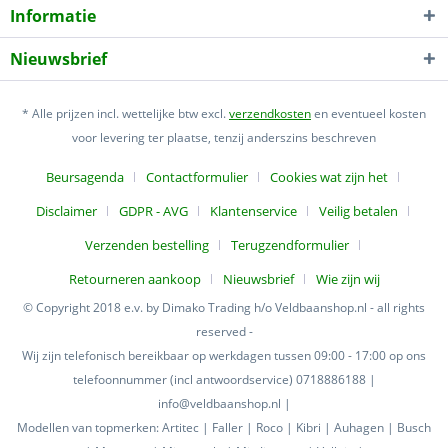
Informatie
Nieuwsbrief
* Alle prijzen incl. wettelijke btw excl.
verzendkosten
en eventueel kosten
voor levering ter plaatse, tenzij anderszins beschreven
Beursagenda
Contactformulier
Cookies wat zijn het
Disclaimer
GDPR - AVG
Klantenservice
Veilig betalen
Verzenden bestelling
Terugzendformulier
Retourneren aankoop
Nieuwsbrief
Wie zijn wij
© Copyright 2018 e.v. by Dimako Trading h/o Veldbaanshop.nl - all rights
reserved -
Wij zijn telefonisch bereikbaar op werkdagen tussen 09:00 - 17:00 op ons
telefoonnummer (incl antwoordservice) 0718886188 |
info@veldbaanshop.nl |
Modellen van topmerken: Artitec | Faller | Roco | Kibri | Auhagen | Busch