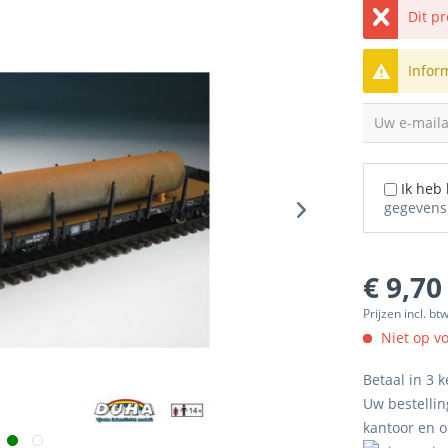
Dit p
Infor
Uw e-mail
Ik heb
gegevens
€ 9,70
Prijzen incl. bt
Niet op v
Betaal in 3 k
Uw bestellin
kantoor en 