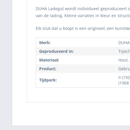
DUHA Ladegut wordt individueel geproduceert om 
van de lading. Kleine variaties in kleur en str
Elk stuk dat u koopt is een origineel, een kunst
Merk:
DUHA
Geproduceerd in:
Tsjec
Materiaal:
Hout,
Product:
Gebru
II (19
Tijdperk:
(1968