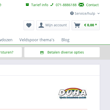
Tarief info
071-8886188
Contact
Service/hulp
Mijn account
€ 0,00 *
wdozen
Veldspoor thema's
Blog
ersturen?
Betalen diverse opties
f € 150,--
Via Multisafepay (veilig via SSL)