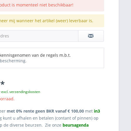
roduct is momenteel niet beschikbaar!
meer mij wanneer het artikel (weer) leverbaar is.
adres
 kennisgenomen van de regels m.b.t.
bescherming.
 *
w
excl. verzendingskosten
oorraad.
eer
met 0% rente geen BKR vanaf € 100,00
met
in3
g kunt u afhalen en betalen (contant of pinnen) op
op de diverse beurzen. Zie onze
beursagenda