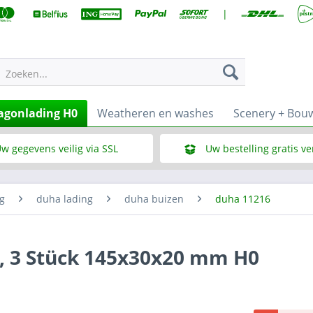
|
Zoeken...
gonlading H0
Weatheren en washes
Scenery + Bou
w gegevens veilig via SSL
Uw bestelling gratis v
Wat is SSL
Bij een bestelbedrag vana
g
duha lading
duha buizen
duha 11216
g, 3 Stück 145x30x20 mm H0