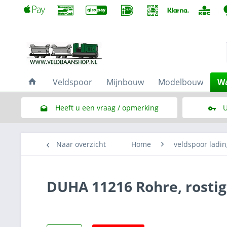
Veldspoor
Mijnbouw
Modelbouw
Wa
Heeft u een vraag / opmerking
U
Link naar het contactformulier
Naar overzicht
Home
veldspoor ladin
DUHA 11216 Rohre, rosti