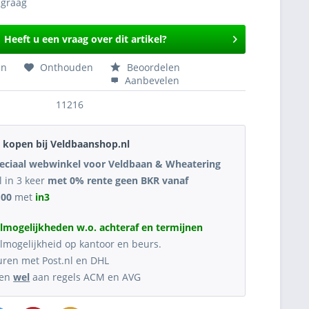
Heeft u een vraag over dit artikel?
en
Onthouden
Beoordelen
Aanbevelen
11216
kopen bij Veldbaanshop.nl
eciaal webwinkel voor Veldbaan & Wheatering
l in 3 keer
met 0% rente geen BKR vanaf
,00
met
in3
lmogelijkheden w.o. achteraf en termijnen
lmogelijkheid op kantoor en beurs.
uren met Post.nl en DHL
oen
wel
aan regels ACM en AVG