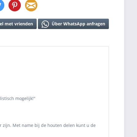
el met vrienden
Über WhatsApp anfragen
stisch mogelijk!"
r zijn. Met name bij de houten delen kunt u de