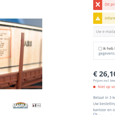
Dit p
Infor
Uw e-mail
Ik heb
gegevens
€ 26,1
Prijzen incl. bt
Niet op v
Betaal in 3 k
Uw bestellin
kantoor en 