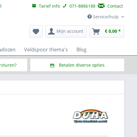
Tarief info
071-8886188
Contact
Service/hulp
Mijn account
€ 0,00 *
wdozen
Veldspoor thema's
Blog
ersturen?
Betalen diverse opties
f € 150,--
Via Multisafepay (veilig via SSL)