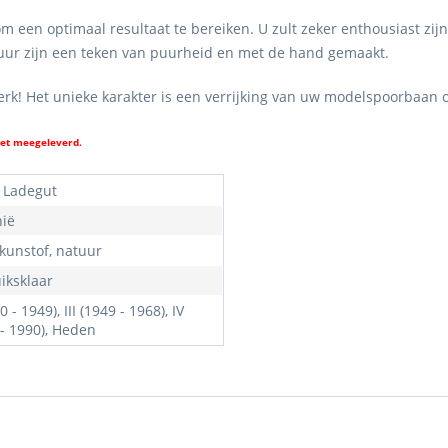
een optimaal resultaat te bereiken. U zult zeker enthousiast zijn
uctuur zijn een teken van puurheid en met de hand gemaakt.
werk! Het unieke karakter is een verrijking van uw modelspoorbaan 
iet meegeleverd.
 Ladegut
hië
 kunstof, natuur
iksklaar
20 - 1949), III (1949 - 1968), IV
 - 1990), Heden