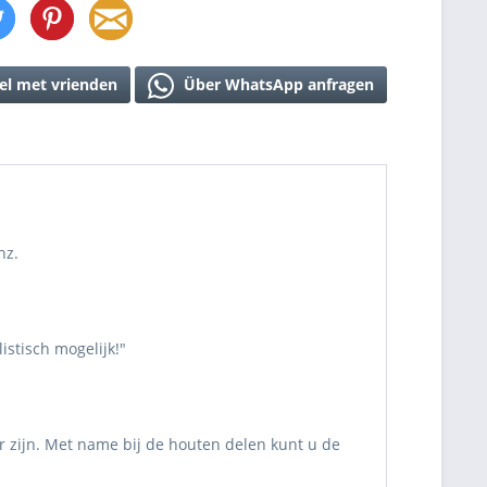
el met vrienden
Über WhatsApp anfragen
nz.
stisch mogelijk!"
r zijn. Met name bij de houten delen kunt u de