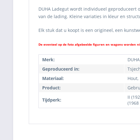
DUHA Ladegut wordt individueel geproduceert om 
van de lading. Kleine variaties in kleur en str
Elk stuk dat u koopt is een origineel, een kunst
De eventeel op de foto afgebeelde figuren en wagons worden n
Merk:
DUHA
Geproduceerd in:
Tsjec
Materiaal:
Hout,
Product:
Gebru
II (19
Tijdperk:
(1968