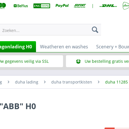
|
Zoeken...
gonlading H0
Weatheren en washes
Scenery + Bou
w gegevens veilig via SSL
Uw bestelling gratis v
Wat is SSL
Bij een bestelbedrag vana
g
duha lading
duha transportkisten
duha 11285
 "ABB" H0