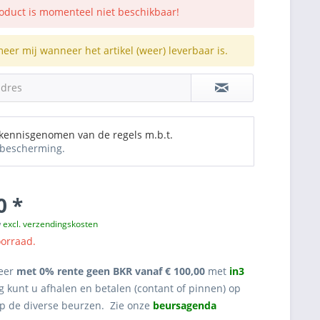
roduct is momenteel niet beschikbaar!
meer mij wanneer het artikel (weer) leverbaar is.
adres
 kennisgenomen van de regels m.b.t.
bescherming.
0 *
w
excl. verzendingskosten
oorraad.
eer
met 0% rente geen BKR vanaf € 100,00
met
in3
g kunt u afhalen en betalen (contant of pinnen) op
op de diverse beurzen. Zie onze
beursagenda