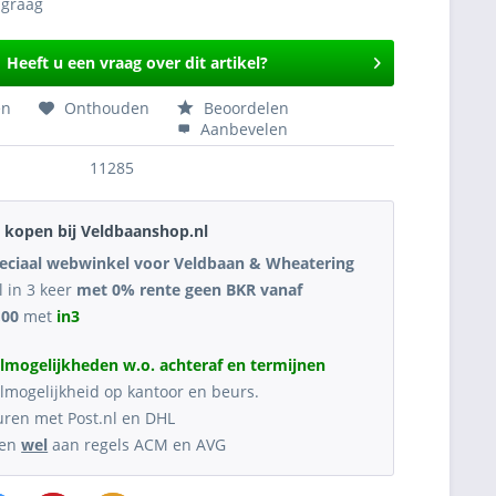
Heeft u een vraag over dit artikel?
en
Onthouden
Beoordelen
Aanbevelen
11285
kopen bij Veldbaanshop.nl
eciaal webwinkel voor Veldbaan & Wheatering
l in 3 keer
met 0% rente geen BKR vanaf
,00
met
in3
lmogelijkheden w.o. achteraf en termijnen
lmogelijkheid op kantoor en beurs.
uren met Post.nl en DHL
oen
wel
aan regels ACM en AVG