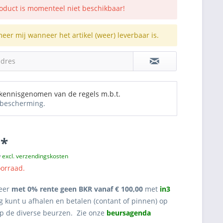
roduct is momenteel niet beschikbaar!
meer mij wanneer het artikel (weer) leverbaar is.
adres
 kennisgenomen van de regels m.b.t.
bescherming.
 *
w
excl. verzendingskosten
oorraad.
eer
met 0% rente geen BKR vanaf € 100,00
met
in3
g kunt u afhalen en betalen (contant of pinnen) op
op de diverse beurzen. Zie onze
beursagenda