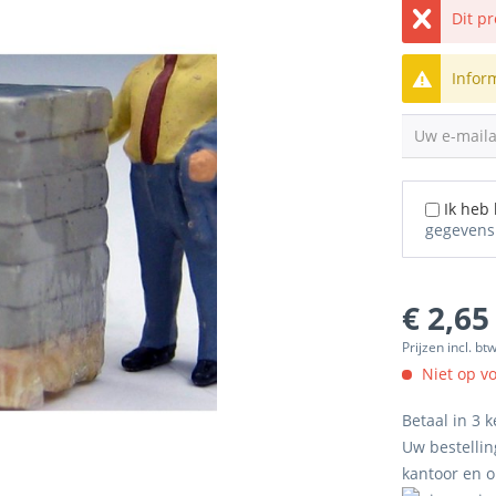
Dit p
Infor
Uw e-mail
Ik heb
gegevens
€ 2,65
Prijzen incl. bt
Niet op v
Betaal in 3 k
Uw bestellin
kantoor en 