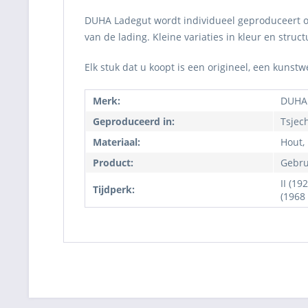
DUHA Ladegut wordt individueel geproduceert om 
van de lading. Kleine variaties in kleur en str
Elk stuk dat u koopt is een origineel, een kunst
Merk:
DUHA
Geproduceerd in:
Tsjec
Materiaal:
Hout,
Product:
Gebru
II (19
Tijdperk:
(1968