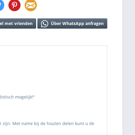
el met vrienden
Über WhatsApp anfragen
stisch mogelijk!"
r zijn. Met name bij de houten delen kunt u de