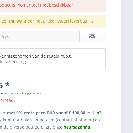
roduct is momenteel niet beschikbaar!
meer mij wanneer het artikel (weer) leverbaar is.
adres
 kennisgenomen van de regels m.b.t.
bescherming.
5 *
w
excl. verzendingskosten
oorraad.
eer
met 0% rente geen BKR vanaf € 100,00
met
in3
g kunt u afhalen en betalen (contant of pinnen) op
op de diverse beurzen. Zie onze
beursagenda