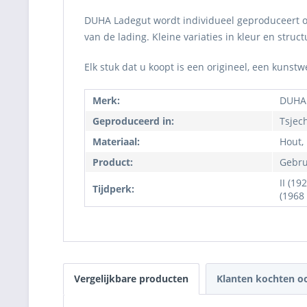
DUHA Ladegut wordt individueel geproduceert om 
van de lading. Kleine variaties in kleur en str
Elk stuk dat u koopt is een origineel, een kunst
Merk:
DUHA
Geproduceerd in:
Tsjec
Materiaal:
Hout,
Product:
Gebru
II (19
Tijdperk:
(1968
Vergelijkbare producten
Klanten kochten o