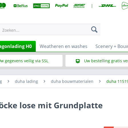
|
Zoeken...
gonlading H0
Weatheren en washes
Scenery + Bou
w gegevens veilig via SSL
Uw bestelling gratis v
Wat is SSL
Bij een bestelbedrag vana
g
duha lading
duha bouwmaterialen
duha 1151
öcke lose mit Grundplatte