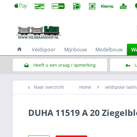
Veldspoor
Mijnbouw
Modelbouw
Wa
Heeft u een vraag / opmerking
U
Link naar het contactformulier
Naar overzicht
Home
veldspoor ladin
DUHA 11519 A 20 Ziegelbl