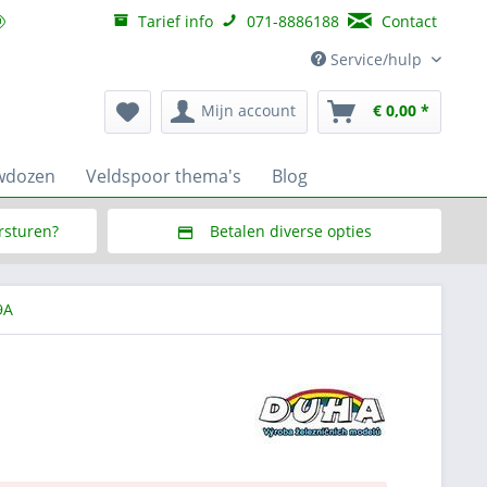
Tarief info
071-8886188
Contact
Service/hulp
Mijn account
€ 0,00 *
wdozen
Veldspoor thema's
Blog
ersturen?
Betalen diverse opties
f € 150,--
Via Multisafepay (veilig via SSL)
9A