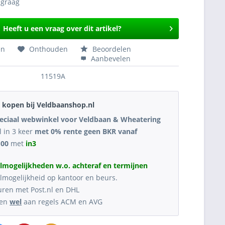
Heeft u een vraag over dit artikel?
en
Onthouden
Beoordelen
Aanbevelen
11519A
kopen bij Veldbaanshop.nl
eciaal webwinkel voor Veldbaan & Wheatering
l in 3 keer
met 0% rente geen BKR vanaf
,00
met
in3
lmogelijkheden w.o. achteraf en termijnen
lmogelijkheid op kantoor en beurs.
uren met Post.nl en DHL
oen
wel
aan regels ACM en AVG