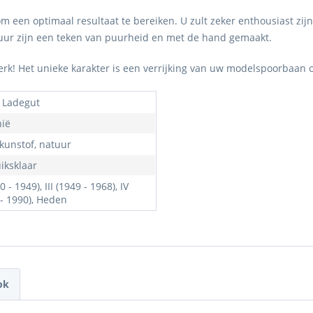
een optimaal resultaat te bereiken. U zult zeker enthousiast zijn
uctuur zijn een teken van puurheid en met de hand gemaakt.
werk! Het unieke karakter is een verrijking van uw modelspoorbaan 
 Ladegut
hië
 kunstof, natuur
iksklaar
20 - 1949), III (1949 - 1968), IV
 - 1990), Heden
ok