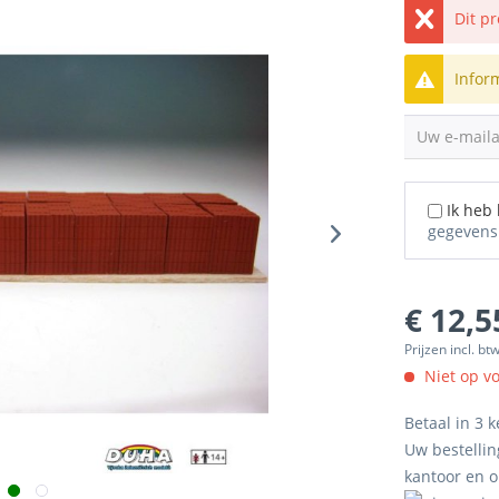
Dit p
Infor
Uw e-mail
Ik heb
gegevens
€ 12,5
Prijzen incl. bt
Niet op v
Betaal in 3 k
Uw bestellin
kantoor en 