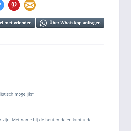
el met vrienden
Über WhatsApp anfragen
stisch mogelijk!"
r zijn. Met name bij de houten delen kunt u de