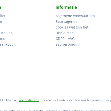
e
Informatie
lier
Algemene voorwaarden
ce
Beursagenda
Cookies wat zijn het
stelling
Disclaimer
mulier
GDPR - AVG
 aankoop
SSL-verbinding
lijke btw excl.
verzendkosten
en eventueel kosten voor levering ter plaatse, tenz
 Copyright 2018 e.v. by Dimako Trading h/o Veldbaanshop.nl - all rights reserved