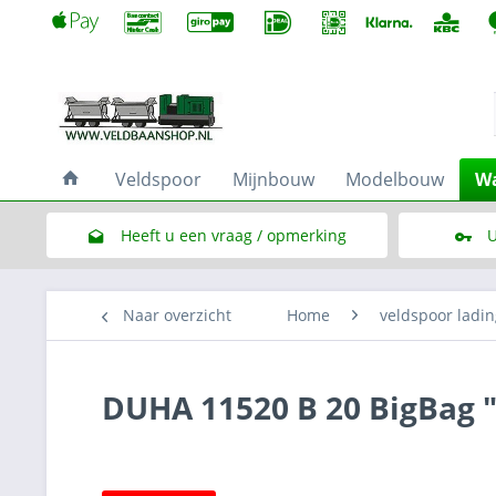
Veldspoor
Mijnbouw
Modelbouw
Wa
Heeft u een vraag / opmerking
U
Link naar het contactformulier
Naar overzicht
Home
veldspoor ladin
DUHA 11520 B 20 BigBag 