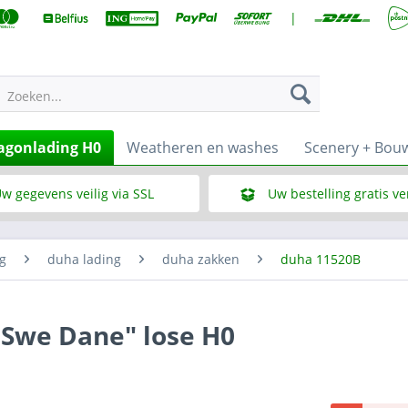
|
Zoeken...
gonlading H0
Weatheren en washes
Scenery + Bou
w gegevens veilig via SSL
Uw bestelling gratis v
Wat is SSL
Bij een bestelbedrag vana
g
duha lading
duha zakken
duha 11520B
"Swe Dane" lose H0