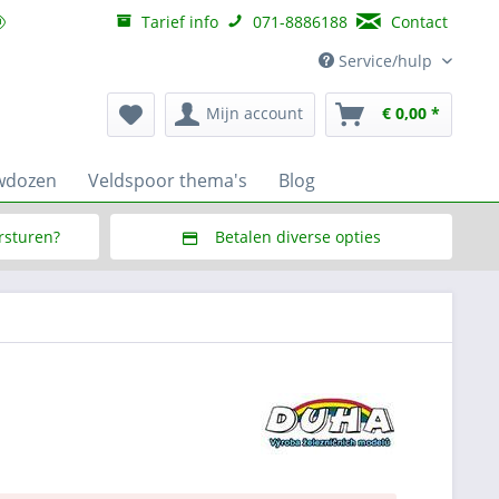
Tarief info
071-8886188
Contact
Service/hulp
Mijn account
€ 0,00 *
wdozen
Veldspoor thema's
Blog
ersturen?
Betalen diverse opties
f € 150,--
Via Multisafepay (veilig via SSL)