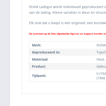
DUHA Ladegut wordt individueel geproduceert om 
van de lading. Kleine variaties in kleur en str
Elk stuk dat u koopt is een origineel, een kunst
De eventeel op de foto afgebeelde figuren en wagons worden n
Merk:
DUHA
Geproduceerd in:
Tsjec
Materiaal:
Hout,
Product:
Gebru
II (19
Tijdperk:
(1968