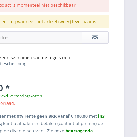
roduct is momenteel niet beschikbaar!
meer mij wanneer het artikel (weer) leverbaar is.
adres
 kennisgenomen van de regels m.b.t.
bescherming.
0 *
w
excl. verzendingskosten
oorraad.
eer
met 0% rente geen BKR vanaf € 100,00
met
in3
g kunt u afhalen en betalen (contant of pinnen) op
op de diverse beurzen. Zie onze
beursagenda