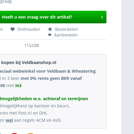
Heeft u een vraag over dit artikel?
en
Onthouden
Beoordelen
Aanbevelen
11520B
kopen bij Veldbaanshop.nl
eciaal webwinkel voor Veldbaan & Wheatering
l in 3 keer
met 0% rente geen BKR vanaf
,00
met
in3
lmogelijkheden w.o. achteraf en termijnen
lmogelijkheid op kantoor en beurs.
uren met Post.nl en DHL
oen
wel
aan regels ACM en AVG