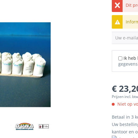
Dit p
Infor
Uw e-mail
Ik heb
gegevens
€ 23,2
Prijzen incl. bt
Niet op v
Betaal in 3 k
Uw bestellin
kantoor en 