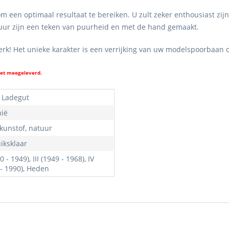
een optimaal resultaat te bereiken. U zult zeker enthousiast zijn
uctuur zijn een teken van puurheid en met de hand gemaakt.
werk! Het unieke karakter is een verrijking van uw modelspoorbaan 
iet meegeleverd.
 Ladegut
hië
 kunstof, natuur
iksklaar
20 - 1949), III (1949 - 1968), IV
 - 1990), Heden