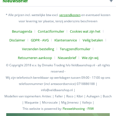
Nieuwsbrief
* Alle prijzen incl. wettelijke btw excl.
verzendkosten
en eventueel kosten
voor levering ter plaatse, tenzij anderszins beschreven
Beursagenda
Contactformulier
Cookies wat zijn het
Disclaimer
GDPR - AVG
Klantenservice
Veilig betalen
Verzenden bestelling
Terugzendformulier
Retourneren aankoop
Nieuwsbrief
Wie zijn wij
© Copyright 2018 e.v. by Dimako Trading h/o Veldbaanshop.nl - all rights
reserved -
Wij zijn telefonisch bereikbaar op werkdagen tussen 09:00 - 17:00 op ons
telefoonnummer (incl antwoordservice) 0718886188 |
info@veldbaanshop.nl |
Modellen van topmerken: Artitec | Faller | Roco | Kibri | Auhagen | Busch
| Maquette | Microscale | Mig Jimenez | Vallejo |
This website is powered by:
Flexwebhosting - FXW