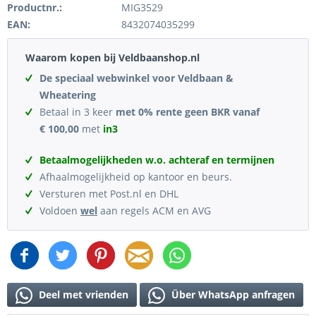
Productnr.:
MIG3529
EAN:
8432074035299
Waarom kopen bij Veldbaanshop.nl
De speciaal webwinkel voor Veldbaan &
Wheatering
Betaal in 3 keer
met 0% rente geen BKR vanaf
€ 100,00
met
in3
Betaalmogelijkheden w.o. achteraf en termijnen
Afhaalmogelijkheid op kantoor en beurs.
Versturen met Post.nl en DHL
Voldoen
wel
aan regels ACM en AVG
Deel met vrienden
Über WhatsApp anfragen