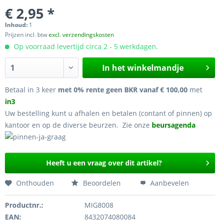
€ 2,95 *
Inhoud:
1
Prijzen incl. btw
excl. verzendingskosten
Op voorraad levertijd circa 2 - 5 werkdagen.
In het winkelmandje
Betaal in 3 keer
met 0% rente geen BKR vanaf € 100,00
met
in3
Uw bestelling kunt u afhalen en betalen (contant of pinnen) op
kantoor en op de diverse beurzen. Zie onze
beursagenda
Heeft u een vraag over dit artikel?
Onthouden
Beoordelen
Aanbevelen
Productnr.:
MIG8008
EAN:
8432074080084