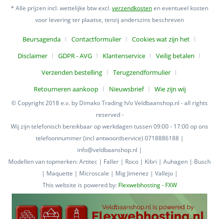
* Alle prijzen incl. wettelijke btw excl.
verzendkosten
en eventueel kosten
voor levering ter plaatse, tenzij anderszins beschreven
Beursagenda
Contactformulier
Cookies wat zijn het
Disclaimer
GDPR - AVG
Klantenservice
Veilig betalen
Verzenden bestelling
Terugzendformulier
Retourneren aankoop
Nieuwsbrief
Wie zijn wij
© Copyright 2018 e.v. by Dimako Trading h/o Veldbaanshop.nl - all rights
reserved -
Wij zijn telefonisch bereikbaar op werkdagen tussen 09:00 - 17:00 op ons
telefoonnummer (incl antwoordservice) 0718886188 |
info@veldbaanshop.nl |
Modellen van topmerken: Artitec | Faller | Roco | Kibri | Auhagen | Busch
| Maquette | Microscale | Mig Jimenez | Vallejo |
This website is powered by:
Flexwebhosting - FXW