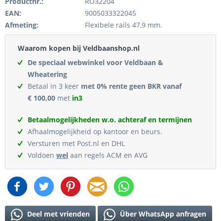
Productnr.:
RO32204
EAN:
9005033322045
Afmeting:
Flexibele rails 47,9 mm.
Waarom kopen bij Veldbaanshop.nl
De speciaal webwinkel voor Veldbaan &
Wheatering
Betaal in 3 keer
met 0% rente geen BKR vanaf
€ 100,00
met
in3
Betaalmogelijkheden w.o. achteraf en termijnen
Afhaalmogelijkheid op kantoor en beurs.
Versturen met Post.nl en DHL
Voldoen
wel
aan regels ACM en AVG
Deel met vrienden
Über WhatsApp anfragen