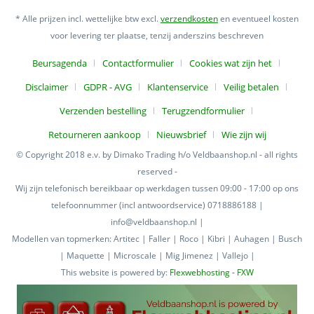
* Alle prijzen incl. wettelijke btw excl.
verzendkosten
en eventueel kosten
voor levering ter plaatse, tenzij anderszins beschreven
Beursagenda
Contactformulier
Cookies wat zijn het
Disclaimer
GDPR - AVG
Klantenservice
Veilig betalen
Verzenden bestelling
Terugzendformulier
Retourneren aankoop
Nieuwsbrief
Wie zijn wij
© Copyright 2018 e.v. by Dimako Trading h/o Veldbaanshop.nl - all rights
reserved -
Wij zijn telefonisch bereikbaar op werkdagen tussen 09:00 - 17:00 op ons
telefoonnummer (incl antwoordservice) 0718886188 |
info@veldbaanshop.nl |
Modellen van topmerken: Artitec | Faller | Roco | Kibri | Auhagen | Busch
| Maquette | Microscale | Mig Jimenez | Vallejo |
This website is powered by:
Flexwebhosting - FXW