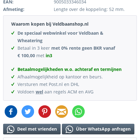
EAN:
9005033346034
Afmeting:
Lengte over de koppeling: 52 mm.
Waarom kopen bij Veldbaanshop.nl
De speciaal webwinkel voor Veldbaan &
Wheatering
Betaal in 3 keer
met 0% rente geen BKR vanaf
€ 100,00
met
in3
Betaalmogelijkheden w.o. achteraf en termijnen
Afhaalmogelijkheid op kantoor en beurs.
Versturen met Post.nl en DHL
Voldoen
wel
aan regels ACM en AVG
Deel met vrienden
Über WhatsApp anfragen