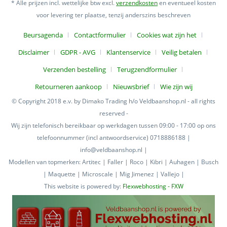
* Alle prijzen incl. wettelijke btw excl.
verzendkosten
en eventueel kosten
voor levering ter plaatse, tenzij anderszins beschreven
Beursagenda
Contactformulier
Cookies wat zijn het
Disclaimer
GDPR - AVG
Klantenservice
Veilig betalen
Verzenden bestelling
Terugzendformulier
Retourneren aankoop
Nieuwsbrief
Wie zijn wij
© Copyright 2018 e.v. by Dimako Trading h/o Veldbaanshop.nl - all rights
reserved -
Wij zijn telefonisch bereikbaar op werkdagen tussen 09:00 - 17:00 op ons
telefoonnummer (incl antwoordservice) 0718886188 |
info@veldbaanshop.nl |
Modellen van topmerken: Artitec | Faller | Roco | Kibri | Auhagen | Busch
| Maquette | Microscale | Mig Jimenez | Vallejo |
This website is powered by:
Flexwebhosting - FXW