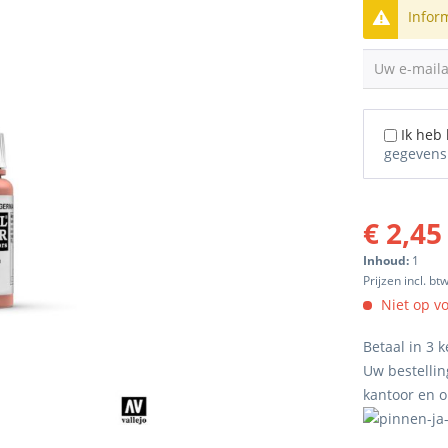
Infor
Uw e-mail
Ik heb
gegevens
€ 2,45
Inhoud:
1
Prijzen incl. bt
Niet op v
Betaal in 3 k
Uw bestellin
kantoor en 