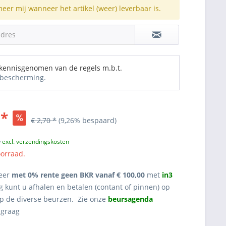
meer mij wanneer het artikel (weer) leverbaar is.
adres
 kennisgenomen van de regels m.b.t.
bescherming.
 *
€ 2,70 *
(9,26% bespaard)
w
excl. verzendingskosten
oorraad.
eer
met 0% rente geen BKR vanaf € 100,00
met
in3
g kunt u afhalen en betalen (contant of pinnen) op
op de diverse beurzen. Zie onze
beursagenda