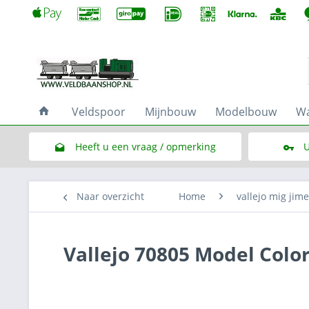
Veldspoor
Mijnbouw
Modelbouw
Wa
Heeft u een vraag / opmerking
U
Link naar het contactformulier
Naar overzicht
Home
vallejo mig jim
Vallejo 70805 Model Col