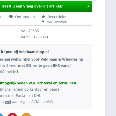
Heeft u een vraag over dit artikel?
en
Onthouden
Beoordelen
Aanbevelen
VAL-70805
8429551708050
kopen bij Veldbaanshop.nl
eciaal webwinkel voor Veldbaan & Wheatering
l in 3 keer
met 0% rente geen BKR vanaf
,00
met
in3
lmogelijkheden w.o. achteraf en termijnen
lmogelijkheid op kantoor en beurs.
uren met Post.nl en DHL
oen
wel
aan regels ACM en AVG