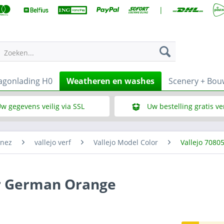
|
Zoeken...
gonlading H0
Weatheren en washes
Scenery + Bo
w gegevens veilig via SSL
Uw bestelling gratis v
Wat is SSL
Bij een bestelbedrag vana
enez
vallejo verf
Vallejo Model Color
Vallejo 7080
or German Orange