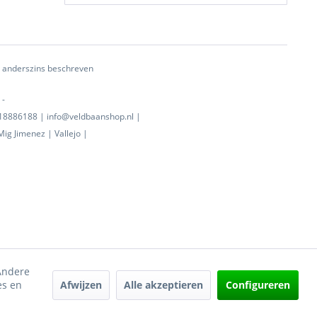
ij anderszins beschreven
 -
0718886188 | info@veldbaanshop.nl |
ig Jimenez | Vallejo |
 Andere
Afwijzen
Alle akzeptieren
Configureren
es en