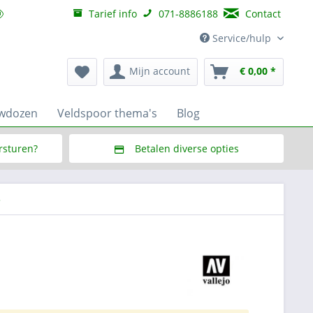
Tarief info
071-8886188
Contact
Service/hulp
Mijn account
€ 0,00 *
uwdozen
Veldspoor thema's
Blog
ersturen?
Betalen diverse opties
f € 150,--
Via Multisafepay (veilig via SSL)
5