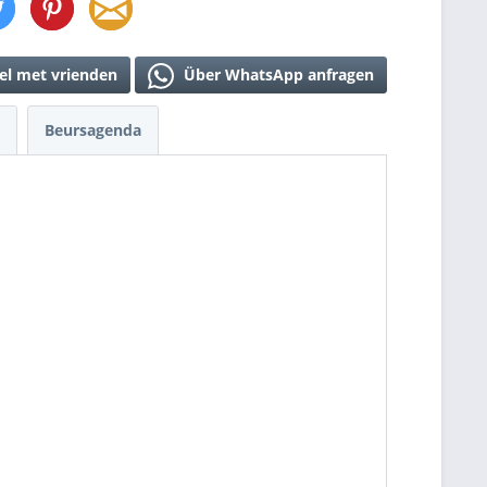
el met vrienden
Über WhatsApp anfragen
Beursagenda