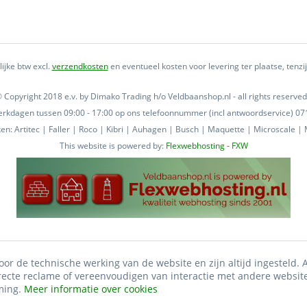
lijke btw excl.
verzendkosten
en eventueel kosten voor levering ter plaatse, tenz
 Copyright 2018 e.v. by Dimako Trading h/o Veldbaanshop.nl - all rights reserved
 werkdagen tussen 09:00 - 17:00 op ons telefoonnummer (incl antwoordservice) 
n: Artitec | Faller | Roco | Kibri | Auhagen | Busch | Maquette | Microscale | M
This website is powered by:
Flexwebhosting - FXW
oor de technische werking van de website en zijn altijd ingesteld.
irecte reclame of vereenvoudigen van interactie met andere websit
ming.
Meer informatie over cookies