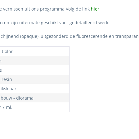
se vernissen uit ons programma Volg de link
hier
 en zijn uitermate geschikt voor gedetailleerd werk.
orschijnend (opaque), uitgezonderd de fluorescerende en transparan
 Color
o
e
- resin
iksklaar
bouw - diorama
 17 ml.