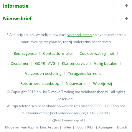
Informatie
Nieuwsbrief
* Alle prijzen incl. wettelijke btw excl.
verzendkosten
en eventueel kosten
voor levering ter plaatse, tenzij anderszins beschreven
Beursagenda
Contactformulier
Cookies wat zijn het
Disclaimer
GDPR - AVG
Klantenservice
Veilig betalen
Verzenden bestelling
Terugzendformulier
Retourneren aankoop
Nieuwsbrief
Wie zijn wij
© Copyright 2018 e.v. by Dimako Trading h/o Veldbaanshop.nl - all rights
reserved -
Wij zijn telefonisch bereikbaar op werkdagen tussen 09:00 - 17:00 op ons
telefoonnummer (incl antwoordservice) 0718886188 |
info@veldbaanshop.nl |
Modellen van topmerken: Artitec | Faller | Roco | Kibri | Auhagen | Busch