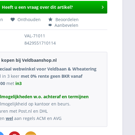
Heeft u een vraag over dit artikel?
en
Onthouden
Beoordelen
Aanbevelen
VAL-71011
8429551710114
kopen bij Veldbaanshop.nl
eciaal webwinkel voor Veldbaan & Wheatering
l in 3 keer
met 0% rente geen BKR vanaf
,00
met
in3
lmogelijkheden w.o. achteraf en termijnen
lmogelijkheid op kantoor en beurs.
uren met Post.nl en DHL
oen
wel
aan regels ACM en AVG