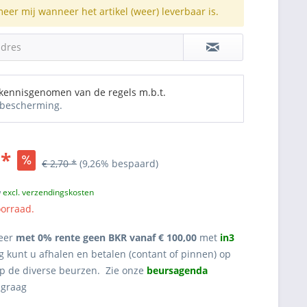
meer mij wanneer het artikel (weer) leverbaar is.
adres
 kennisgenomen van de regels m.b.t.
bescherming.
 *
€ 2,70 *
(9,26% bespaard)
w
excl. verzendingskosten
oorraad.
eer
met 0% rente geen BKR vanaf € 100,00
met
in3
g kunt u afhalen en betalen (contant of pinnen) op
op de diverse beurzen. Zie onze
beursagenda