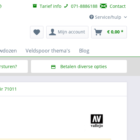
Tarief info
071-8886188
Contact
Service/hulp
Mijn account
€ 0,00 *
uwdozen
Veldspoor thema's
Blog
ersturen?
Betalen diverse opties
f € 150,--
Via Multisafepay (veilig via SSL)
ir 71011