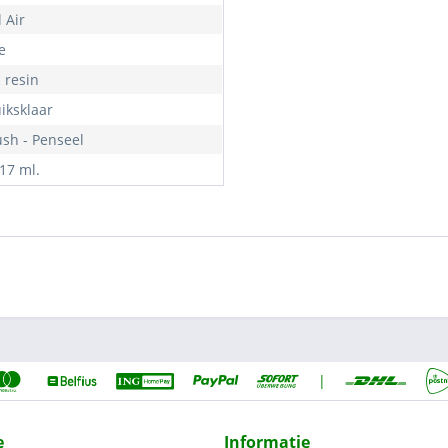
 Air
e
- resin
iksklaar
ush - Penseel
 17 ml.
|
e
Informatie