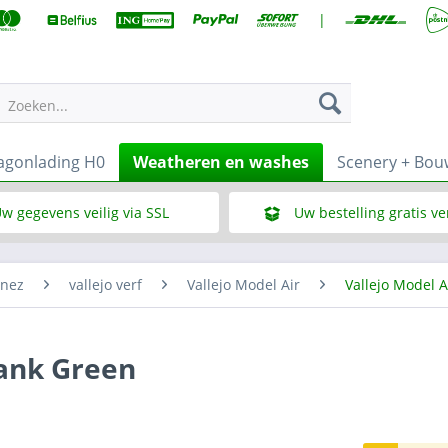
|
Zoeken...
gonlading H0
Weatheren en washes
Scenery + Bo
w gegevens veilig via SSL
Uw bestelling gratis v
Wat is SSL
Bij een bestelbedrag vana
enez
vallejo verf
Vallejo Model Air
Vallejo Model A
Tank Green