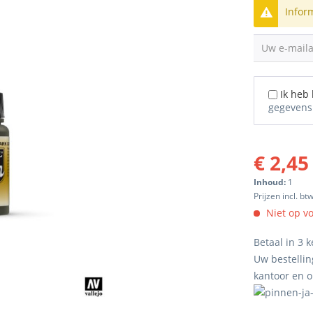
Infor
Uw e-mail
Ik heb
gegevens
€ 2,45
Inhoud:
1
Prijzen incl. bt
Niet op v
Betaal in 3 k
Uw bestellin
kantoor en 