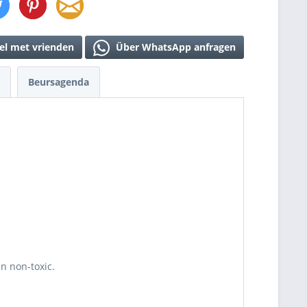
el met vrienden
Über WhatsApp anfragen
Beursagenda
en non-toxic.