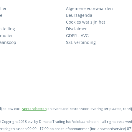
lier
Algemene voorwaarden
ce
Beursagenda
Cookies wat zijn het
stelling
Disclaimer
mulier
GDPR - AVG
 aankoop
SSL-verbinding
lijke btw excl.
verzendkosten
en eventueel kosten voor levering ter plaatse, tenz
 Copyright 2018 e.v. by Dimako Trading h/o Veldbaanshop.nl - all rights reserved
 werkdagen tussen 09:00 - 17:00 op ons telefoonnummer (incl antwoordservice) 