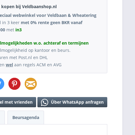
kopen bij Veldbaanshop.nl
eciaal webwinkel voor Veldbaan & Wheatering
l in 3 keer
met 0% rente geen BKR vanaf
,00
met
in3
lmogelijkheden w.o. achteraf en termijnen
lmogelijkheid op kantoor en beurs.
uren met Post.nl en DHL
oen
wel
aan regels ACM en AVG
el met vrienden
Über WhatsApp anfragen
Beursagenda