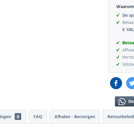
Waarom 
De sp
Betaa
€ 100
Betaa
Afhaa
Verst
Vold
De
lingen
0
FAQ
Afhalen - Berzorgen
Retourbeleid