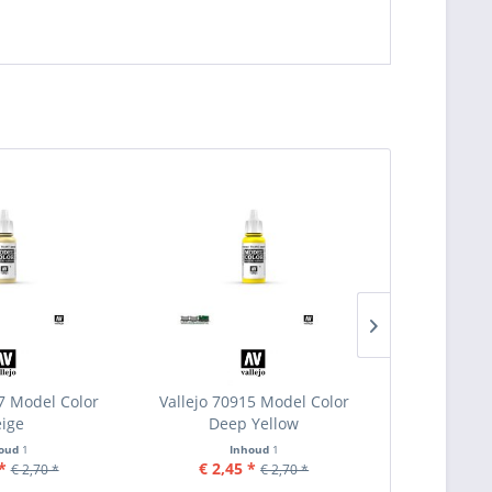
17 Model Color
Vallejo 70915 Model Color
Vallejo 70
ige
Deep Yellow
Ligh
houd
1
Inhoud
1
I
*
€ 2,45 *
€ 2,45
€ 2,70 *
€ 2,70 *