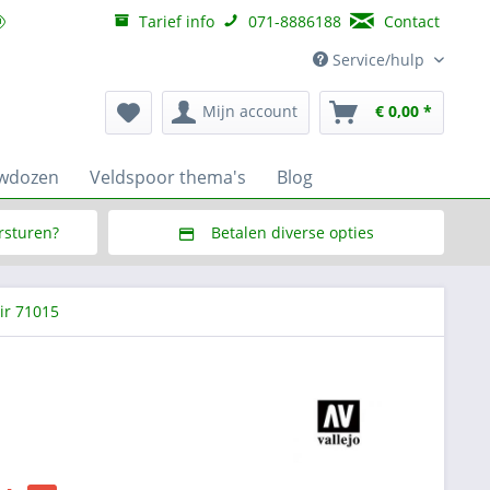
Tarief info
071-8886188
Contact
Service/hulp
Mijn account
€ 0,00 *
uwdozen
Veldspoor thema's
Blog
ersturen?
Betalen diverse opties
f € 150,--
Via Multisafepay (veilig via SSL)
ir 71015