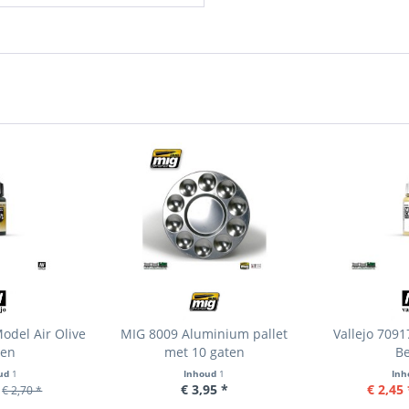
odel Air Olive
MIG 8009 Aluminium pallet
Vallejo 709
een
met 10 gaten
Be
ud
1
Inhoud
1
In
€ 3,95 *
€ 2,45 
€ 2,70 *