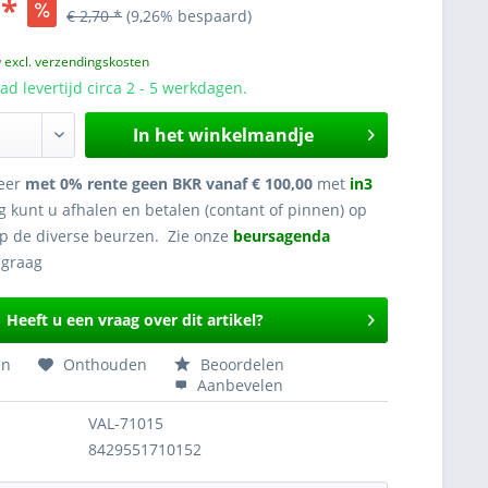
 *
€ 2,70 *
(9,26% bespaard)
w
excl. verzendingskosten
d levertijd circa 2 - 5 werkdagen.
In het winkelmandje
eer
met 0% rente geen BKR vanaf € 100,00
met
in3
g kunt u afhalen en betalen (contant of pinnen) op
op de diverse beurzen. Zie onze
beursagenda
Heeft u een vraag over dit artikel?
en
Onthouden
Beoordelen
Aanbevelen
VAL-71015
8429551710152