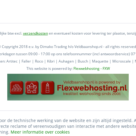
lijke btw excl.
verzendkosten
en eventueel kosten voor levering ter plaatse, tenz
 Copyright 2018 e.v. by Dimako Trading h/o Veldbaanshop.nl - all rights reserved
 werkdagen tussen 09:00 - 17:00 op ons telefoonnummer (incl antwoordservice) 
n: Artitec | Faller | Roco | Kibri | Auhagen | Busch | Maquette | Microscale | M
This website is powered by:
Flexwebhosting - FXW
oor de technische werking van de website en zijn altijd ingesteld.
irecte reclame of vereenvoudigen van interactie met andere websit
ming.
Meer informatie over cookies