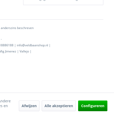
ij anderszins beschreven
 -
0718886188 | info@veldbaanshop.nl |
ig Jimenez | Vallejo |
 Andere
Afwijzen
Alle akzeptieren
Configureren
es en