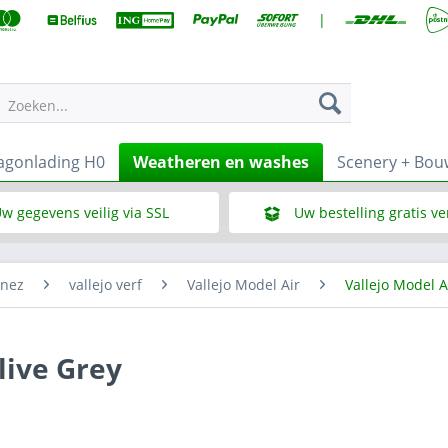
|
Zoeken...
gonlading H0
Weatheren en washes
Scenery + Bo
w gegevens veilig via SSL
Uw bestelling gratis v
Wat is SSL
Bij een bestelbedrag vana
enez
vallejo verf
Vallejo Model Air
Vallejo Model A
live Grey