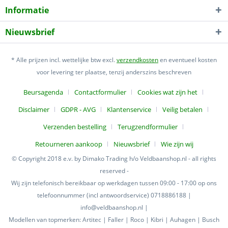
Informatie
Nieuwsbrief
* Alle prijzen incl. wettelijke btw excl.
verzendkosten
en eventueel kosten
voor levering ter plaatse, tenzij anderszins beschreven
Beursagenda
Contactformulier
Cookies wat zijn het
Disclaimer
GDPR - AVG
Klantenservice
Veilig betalen
Verzenden bestelling
Terugzendformulier
Retourneren aankoop
Nieuwsbrief
Wie zijn wij
© Copyright 2018 e.v. by Dimako Trading h/o Veldbaanshop.nl - all rights
reserved -
Wij zijn telefonisch bereikbaar op werkdagen tussen 09:00 - 17:00 op ons
telefoonnummer (incl antwoordservice) 0718886188 |
info@veldbaanshop.nl |
Modellen van topmerken: Artitec | Faller | Roco | Kibri | Auhagen | Busch