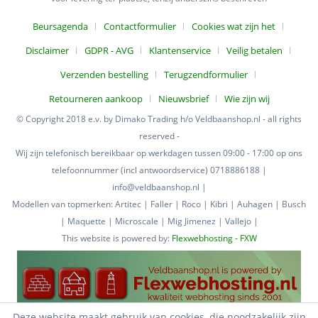
Beursagenda
Contactformulier
Cookies wat zijn het
Disclaimer
GDPR - AVG
Klantenservice
Veilig betalen
Verzenden bestelling
Terugzendformulier
Retourneren aankoop
Nieuwsbrief
Wie zijn wij
© Copyright 2018 e.v. by Dimako Trading h/o Veldbaanshop.nl - all rights
reserved -
Wij zijn telefonisch bereikbaar op werkdagen tussen 09:00 - 17:00 op ons
telefoonnummer (incl antwoordservice) 0718886188 |
info@veldbaanshop.nl |
Modellen van topmerken: Artitec | Faller | Roco | Kibri | Auhagen | Busch
| Maquette | Microscale | Mig Jimenez | Vallejo |
This website is powered by:
Flexwebhosting - FXW
Deze website maakt gebruik van cookies, die noodzakelijk zijn