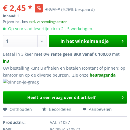
€ 2,45 *
€ 2,70 *
(9,26% bespaard)
Inhoud:
1
Prijzen incl. btw
excl. verzendingskosten
Op voorraad levertijd circa 2 - 5 werkdagen.
In het winkelmandje
Betaal in 3 keer
met 0% rente geen BKR vanaf € 100,00
met
in3
Uw bestelling kunt u afhalen en betalen (contant of pinnen) op
kantoor en op de diverse beurzen. Zie onze
beursagenda
Heeft u een vraag over dit artikel?
Onthouden
Beoordelen
Aanbevelen
Productnr.:
VAL-71057
EAN:
8429551710572