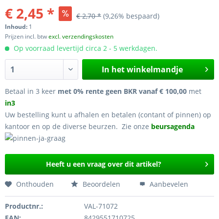
€ 2,45 *
€ 2,70 *
(9,26% bespaard)
Inhoud:
1
Prijzen incl. btw
excl. verzendingskosten
Op voorraad levertijd circa 2 - 5 werkdagen.
In het winkelmandje
Betaal in 3 keer
met 0% rente geen BKR vanaf € 100,00
met
in3
Uw bestelling kunt u afhalen en betalen (contant of pinnen) op
kantoor en op de diverse beurzen. Zie onze
beursagenda
Heeft u een vraag over dit artikel?
Onthouden
Beoordelen
Aanbevelen
Productnr.:
VAL-71072
EAN:
8429551710725