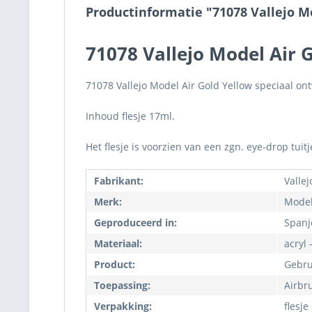
Productinformatie "71078 Vallejo M
71078 Vallejo Model Air 
71078 Vallejo Model Air Gold Yellow speciaal ont
Inhoud flesje 17ml.
Het flesje is voorzien van een zgn. eye-drop tuit
Fabrikant:
Vallej
Merk:
Model
Geproduceerd in:
Spanj
Materiaal:
acryl 
Product:
Gebru
Toepassing:
Airbr
Verpakking:
flesje