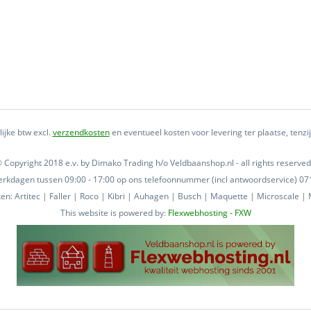
lijke btw excl.
verzendkosten
en eventueel kosten voor levering ter plaatse, tenz
 Copyright 2018 e.v. by Dimako Trading h/o Veldbaanshop.nl - all rights reserved
 werkdagen tussen 09:00 - 17:00 op ons telefoonnummer (incl antwoordservice) 
n: Artitec | Faller | Roco | Kibri | Auhagen | Busch | Maquette | Microscale | M
This website is powered by:
Flexwebhosting - FXW