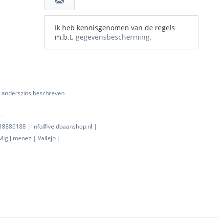
Ik heb kennisgenomen van de regels
m.b.t.
gegevensbescherming.
ij anderszins beschreven
 -
0718886188 | info@veldbaanshop.nl |
ig Jimenez | Vallejo |