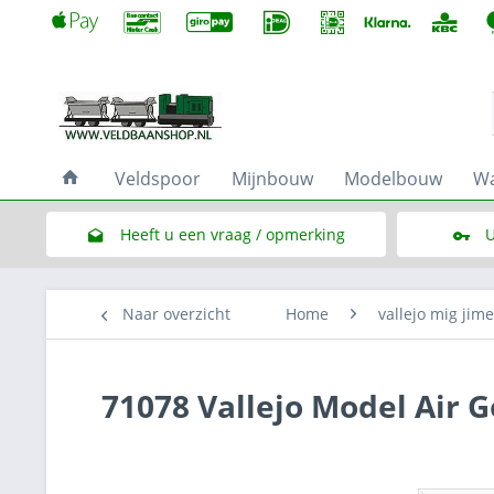
Veldspoor
Mijnbouw
Modelbouw
Wa
Heeft u een vraag / opmerking
U
Link naar het contactformulier
Naar overzicht
Home
vallejo mig jim
71078 Vallejo Model Air G