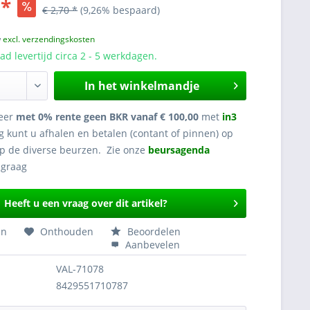
 *
€ 2,70 *
(9,26% bespaard)
w
excl. verzendingskosten
d levertijd circa 2 - 5 werkdagen.
In het winkelmandje
eer
met 0% rente geen BKR vanaf € 100,00
met
in3
g kunt u afhalen en betalen (contant of pinnen) op
op de diverse beurzen. Zie onze
beursagenda
Heeft u een vraag over dit artikel?
en
Onthouden
Beoordelen
Aanbevelen
VAL-71078
8429551710787