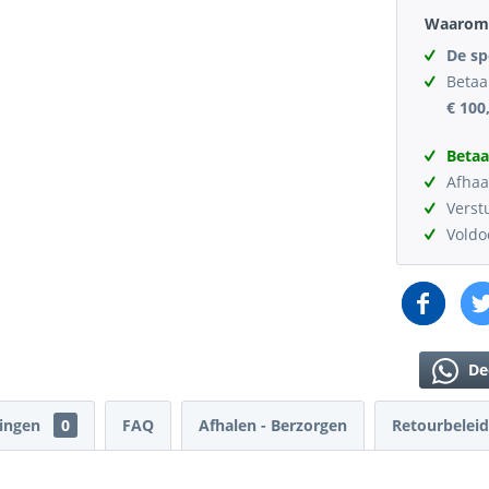
Waarom 
De sp
Betaa
€ 100
Betaa
Afhaa
Verst
Vold
De
lingen
0
FAQ
Afhalen - Berzorgen
Retourbeleid