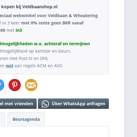
kopen bij Veldbaanshop.nl
eciaal webwinkel voor Veldbaan & Wheatering
l in 3 keer
met 0% rente geen BKR vanaf
,00
met
in3
lmogelijkheden w.o. achteraf en termijnen
lmogelijkheid op kantoor en beurs.
uren met Post.nl en DHL
oen
wel
aan regels ACM en AVG
el met vrienden
Über WhatsApp anfragen
Beursagenda