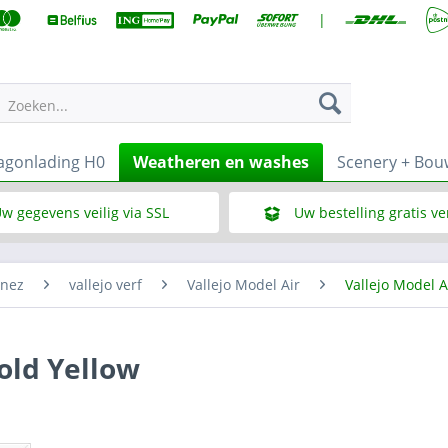
|
Zoeken...
gonlading H0
Weatheren en washes
Scenery + Bo
w gegevens veilig via SSL
Uw bestelling gratis v
Wat is SSL
Bij een bestelbedrag vana
enez
vallejo verf
Vallejo Model Air
Vallejo Model A
old Yellow