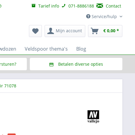
Tarief info
071-8886188
Contact
Service/hulp
Mijn account
€ 0,00 *
uwdozen
Veldspoor thema's
Blog
ersturen?
Betalen diverse opties
f € 150,--
Via Multisafepay (veilig via SSL)
ir 71078