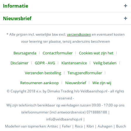
Informatie
Nieuwsbrief
* Alle prijzen incl. wettelijke btw excl.
verzendkosten
en eventueel kosten
voor levering ter plaatse, tenzij anderszins beschreven
Beursagenda
Contactformulier
Cookies wat zijn het
Disclaimer
GDPR - AVG
Klantenservice
Veilig betalen
Verzenden bestelling
Terugzendformulier
Retourneren aankoop
Nieuwsbrief
Wie zijn wij
© Copyright 2018 e.v. by Dimako Trading h/o Veldbaanshop.nl - all rights
reserved -
Wij zijn telefonisch bereikbaar op werkdagen tussen 09:00 - 17:00 op ons
telefoonnummer (incl antwoordservice) 0718886188 |
info@veldbaanshop.nl |
Modellen van topmerken: Artitec | Faller | Roco | Kibri | Auhagen | Busch