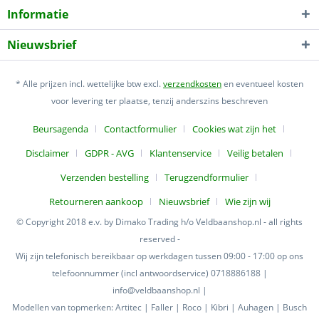
Informatie
Nieuwsbrief
* Alle prijzen incl. wettelijke btw excl.
verzendkosten
en eventueel kosten
voor levering ter plaatse, tenzij anderszins beschreven
Beursagenda
Contactformulier
Cookies wat zijn het
Disclaimer
GDPR - AVG
Klantenservice
Veilig betalen
Verzenden bestelling
Terugzendformulier
Retourneren aankoop
Nieuwsbrief
Wie zijn wij
© Copyright 2018 e.v. by Dimako Trading h/o Veldbaanshop.nl - all rights
reserved -
Wij zijn telefonisch bereikbaar op werkdagen tussen 09:00 - 17:00 op ons
telefoonnummer (incl antwoordservice) 0718886188 |
info@veldbaanshop.nl |
Modellen van topmerken: Artitec | Faller | Roco | Kibri | Auhagen | Busch