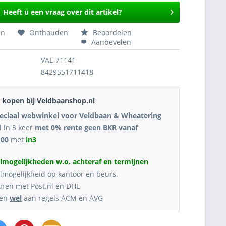
Heeft u een vraag over dit artikel?
en
Onthouden
Beoordelen
Aanbevelen
VAL-71141
8429551711418
kopen bij Veldbaanshop.nl
eciaal webwinkel voor Veldbaan & Wheatering
l in 3 keer
met 0% rente geen BKR vanaf
,00
met
in3
lmogelijkheden w.o. achteraf en termijnen
lmogelijkheid op kantoor en beurs.
uren met Post.nl en DHL
oen
wel
aan regels ACM en AVG