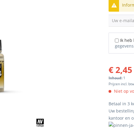
Infor
Uw e-mail
Ik heb
gegevens
€ 2,45
Inhoud:
1
Prijzen incl. bt
Niet op v
Betaal in 3 k
Uw bestellin
kantoor en 