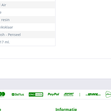
 Air
e
- resin
iksklaar
ush - Penseel
 17 ml.
|
e
Informatie