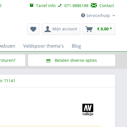
Tarief info
071-8886188
Contact
Service/hulp
Mijn account
€ 0,00 *
uwdozen
Veldspoor thema's
Blog
ersturen?
Betalen diverse opties
f € 150,--
Via Multisafepay (veilig via SSL)
ir 71141