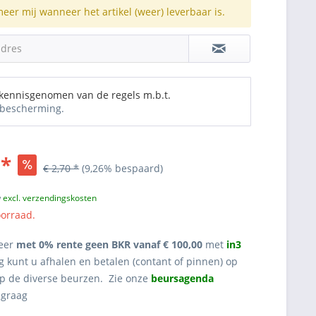
meer mij wanneer het artikel (weer) leverbaar is.
adres
 kennisgenomen van de regels m.b.t.
bescherming.
 *
€ 2,70 *
(9,26% bespaard)
w
excl. verzendingskosten
oorraad.
eer
met 0% rente geen BKR vanaf € 100,00
met
in3
g kunt u afhalen en betalen (contant of pinnen) op
op de diverse beurzen. Zie onze
beursagenda