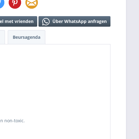
el met vrienden
Über WhatsApp anfragen
Beursagenda
en non-toxic.