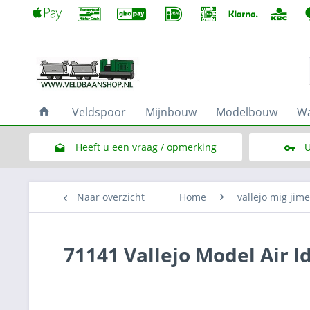
Veldspoor
Mijnbouw
Modelbouw
Wa
Heeft u een vraag / opmerking
U
Link naar het contactformulier
Naar overzicht
Home
vallejo mig jim
71141 Vallejo Model Air I