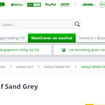
|
Zoeken...
gonlading H0
Weatheren en washes
Scenery + Bo
w gegevens veilig via SSL
Uw bestelling gratis v
Wat is SSL
Bij een bestelbedrag vana
enez
vallejo verf
Vallejo Model Air
Vallejo Model A
df Sand Grey