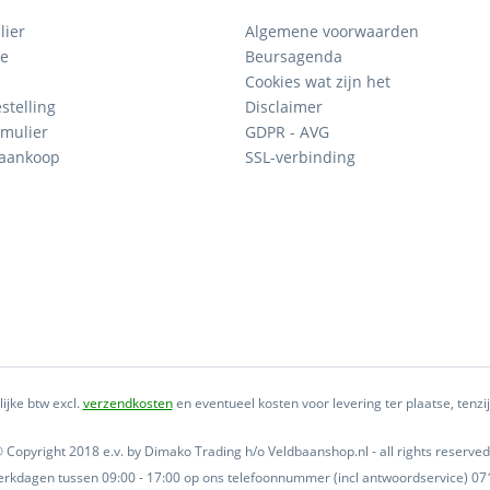
lier
Algemene voorwaarden
ce
Beursagenda
Cookies wat zijn het
stelling
Disclaimer
mulier
GDPR - AVG
 aankoop
SSL-verbinding
lijke btw excl.
verzendkosten
en eventueel kosten voor levering ter plaatse, tenz
 Copyright 2018 e.v. by Dimako Trading h/o Veldbaanshop.nl - all rights reserved
 werkdagen tussen 09:00 - 17:00 op ons telefoonnummer (incl antwoordservice) 