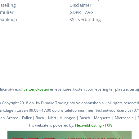
stelling
Disclaimer
mulier
GDPR - AVG
 aankoop
SSL-verbinding
lijke btw excl.
verzendkosten
en eventueel kosten voor levering ter plaatse, tenz
 Copyright 2018 e.v. by Dimako Trading h/o Veldbaanshop.nl - all rights reserved
 werkdagen tussen 09:00 - 17:00 op ons telefoonnummer (incl antwoordservice) 
n: Artitec | Faller | Roco | Kibri | Auhagen | Busch | Maquette | Microscale | M
This website is powered by:
Flexwebhosting - FXW