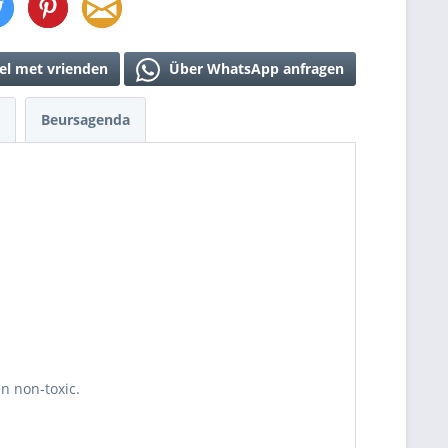
el met vrienden
Über WhatsApp anfragen
Beursagenda
en non-toxic.