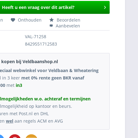
Heeft u een vraag over dit artikel?
en
Onthouden
Beoordelen
Aanbevelen
VAL-71258
8429551712583
kopen bij Veldbaanshop.nl
eciaal webwinkel voor Veldbaan & Wheatering
l in 3 keer
met 0% rente geen BKR vanaf
,00
met
in3
lmogelijkheden w.o. achteraf en termijnen
lmogelijkheid op kantoor en beurs.
uren met Post.nl en DHL
oen
wel
aan regels ACM en AVG