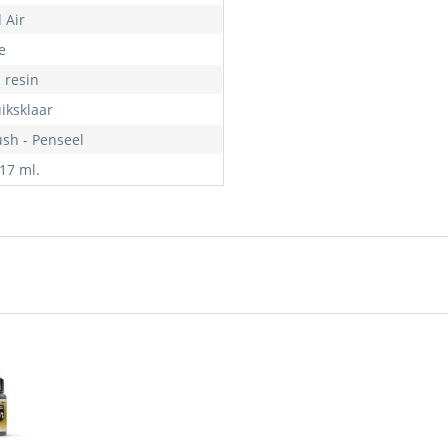
 Air
e
- resin
iksklaar
ush - Penseel
 17 ml.