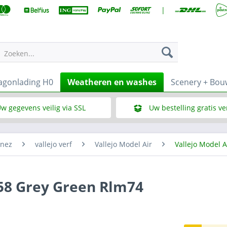
|
Zoeken...
gonlading H0
Weatheren en washes
Scenery + Bo
w gegevens veilig via SSL
Uw bestelling gratis v
Wat is SSL
Bij een bestelbedrag vana
enez
vallejo verf
Vallejo Model Air
Vallejo Model A
258 Grey Green Rlm74