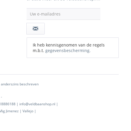
Uw e-mailadres
Ik heb kennisgenomen van de regels
m.b.t.
gegevensbescherming.
ij anderszins beschreven
 -
0718886188 | info@veldbaanshop.nl |
ig Jimenez | Vallejo |