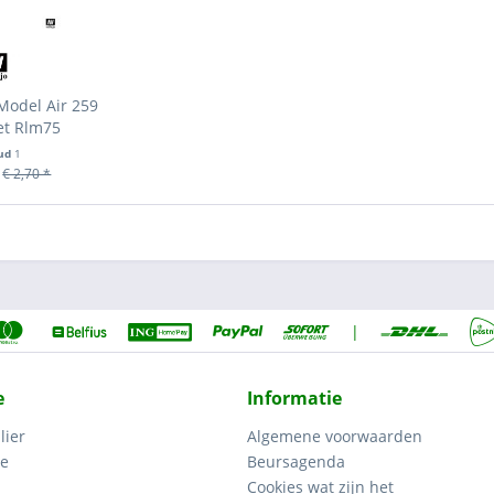
Model Air 259
et Rlm75
ud
1
€ 2,70 *
|
e
Informatie
lier
Algemene voorwaarden
ce
Beursagenda
Cookies wat zijn het