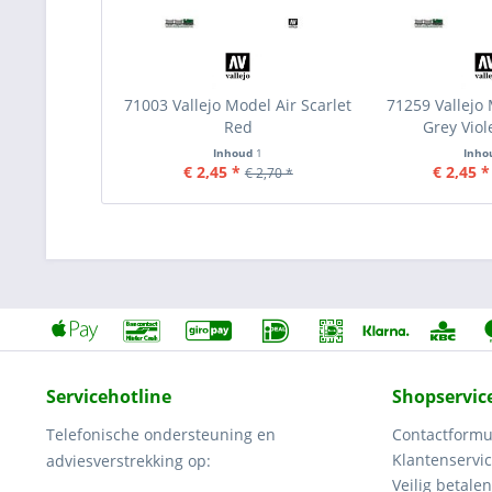
71003 Vallejo Model Air Scarlet
71259 Vallejo 
Red
Grey Viol
Inhoud
1
Inho
€ 2,45 *
€ 2,45 *
€ 2,70 *
Servicehotline
Shopservic
Telefonische ondersteuning en
Contactformu
Klantenservi
adviesverstrekking op:
Veilig betalen