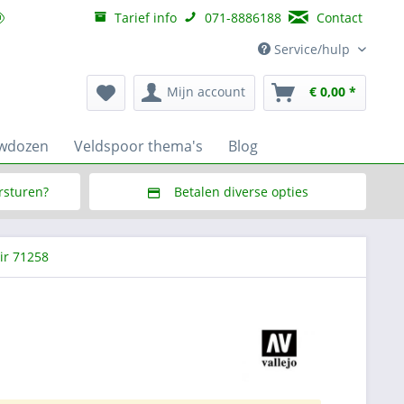
Tarief info
071-8886188
Contact
Service/hulp
Mijn account
€ 0,00 *
uwdozen
Veldspoor thema's
Blog
ersturen?
Betalen diverse opties
f € 150,--
Via Multisafepay (veilig via SSL)
ir 71258