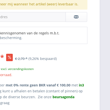
meer mij wanneer het artikel (weer) leverbaar is.
adres
 kennisgenomen van de regels m.b.t.
bescherming.
 *
€ 2,70 *
(9,26% bespaard)
w
excl. verzendingskosten
oorraad.
eer
met 0% rente geen BKR vanaf € 100,00
met
in3
g kunt u afhalen en betalen (contant of pinnen) op
op de diverse beurzen. Zie onze
beursagenda