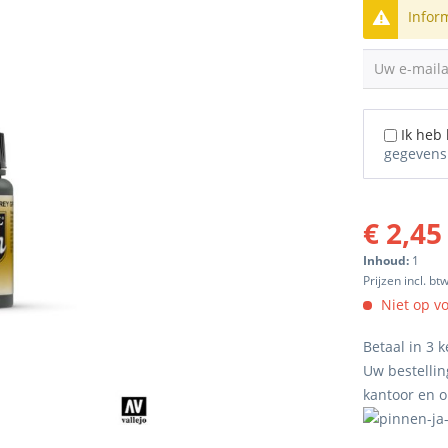
Infor
Uw e-mail
Ik heb
gegevens
€ 2,45
Inhoud:
1
Prijzen incl. bt
Niet op v
Betaal in 3 k
Uw bestellin
kantoor en 