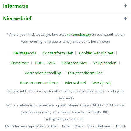
Informatie
Nieuwsbrief
* Alle prijzen incl. wettelijke btw excl.
verzendkosten
en eventueel kosten
voor levering ter plaatse, tenzij anderszins beschreven
Beursagenda
Contactformulier
Cookies wat zijn het
Disclaimer
GDPR - AVG
Klantenservice
Veilig betalen
Verzenden bestelling
Terugzendformulier
Retourneren aankoop
Nieuwsbrief
Wie zijn wij
© Copyright 2018 e.v. by Dimako Trading h/o Veldbaanshop.nl - all rights
reserved -
Wij zijn telefonisch bereikbaar op werkdagen tussen 09:00 - 17:00 op ons
telefoonnummer (incl antwoordservice) 0718886188 |
info@veldbaanshop.nl |
Modellen van topmerken: Artitec | Faller | Roco | Kibri | Auhagen | Busch