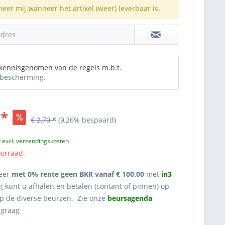
meer mij wanneer het artikel (weer) leverbaar is.
adres
 kennisgenomen van de regels m.b.t.
bescherming.
 *
€ 2,70 *
(9,26% bespaard)
w
excl. verzendingskosten
oorraad.
eer
met 0% rente geen BKR vanaf € 100,00
met
in3
g kunt u afhalen en betalen (contant of pinnen) op
op de diverse beurzen. Zie onze
beursagenda