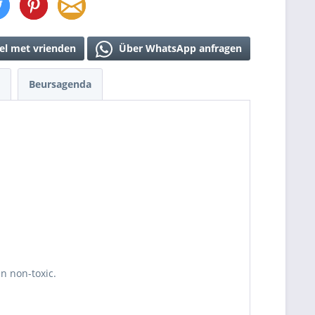
el met vrienden
Über WhatsApp anfragen
Beursagenda
en non-toxic.