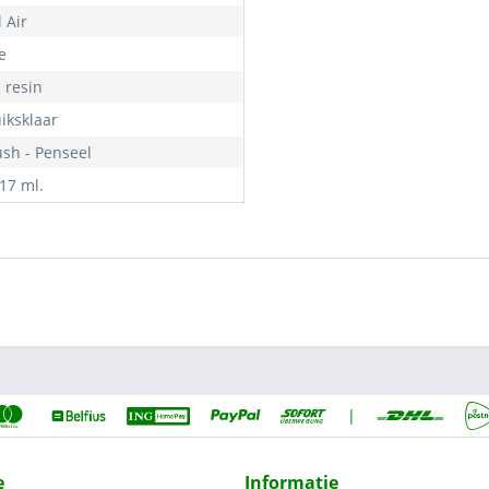
 Air
e
- resin
iksklaar
ush - Penseel
 17 ml.
|
e
Informatie