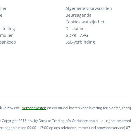
lier
Algemene voorwaarden
ce
Beursagenda
Cookies wat zijn het
stelling
Disclaimer
mulier
GDPR - AVG
 aankoop
SSL-verbinding
lijke btw excl.
verzendkosten
en eventueel kosten voor levering ter plaatse, tenz
 Copyright 2018 e.v. by Dimako Trading h/o Veldbaanshop.nl - all rights reserved
 werkdagen tussen 09:00 - 17:00 op ons telefoonnummer (incl antwoordservice) 