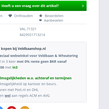
Heeft u een vraag over dit artikel?
en
Onthouden
Beoordelen
Aanbevelen
VAL-71321
8429551713214
kopen bij Veldbaanshop.nl
eciaal webwinkel voor Veldbaan & Wheatering
l in 3 keer
met 0% rente geen BKR vanaf
,00
met
in3
lmogelijkheden w.o. achteraf en termijnen
lmogelijkheid op kantoor en beurs.
uren met Post.nl en DHL
oen
wel
aan regels ACM en AVG