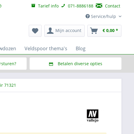
Tarief info
071-8886188
Contact
Service/hulp
Mijn account
€ 0,00 *
uwdozen
Veldspoor thema's
Blog
ersturen?
Betalen diverse opties
f € 150,--
Via Multisafepay (veilig via SSL)
ir 71321