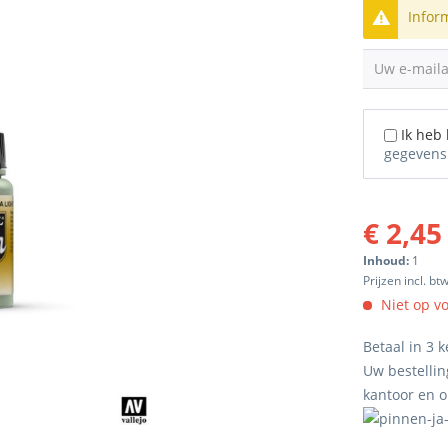
Infor
Uw e-mail
Ik heb
gegevens
€ 2,45
Inhoud:
1
Prijzen incl. bt
Niet op v
Betaal in 3 k
Uw bestellin
kantoor en 