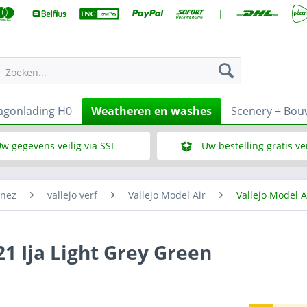
|
Zoeken...
gonlading H0
Weatheren en washes
Scenery + Bo
w gegevens veilig via SSL
Uw bestelling gratis v
Wat is SSL
Bij een bestelbedrag vana
enez
vallejo verf
Vallejo Model Air
Vallejo Model A
21 Ija Light Grey Green