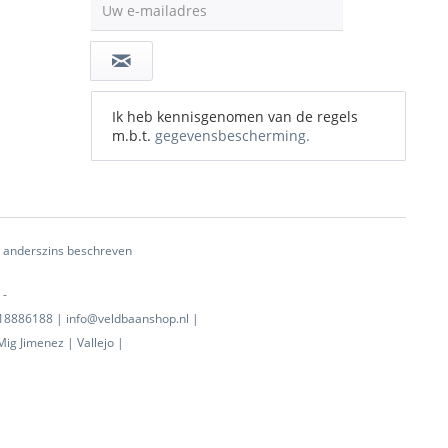
Uw e-mailadres
Ik heb kennisgenomen van de regels
m.b.t.
gegevensbescherming.
ij anderszins beschreven
 -
0718886188 | info@veldbaanshop.nl |
ig Jimenez | Vallejo |