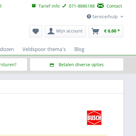
Tarief info
071-8886188
Contact
Service/hulp
Mijn account
€ 0,00 *
wdozen
Veldspoor thema's
Blog
ersturen?
Betalen diverse opties
f € 150,--
Via Multisafepay (veilig via SSL)