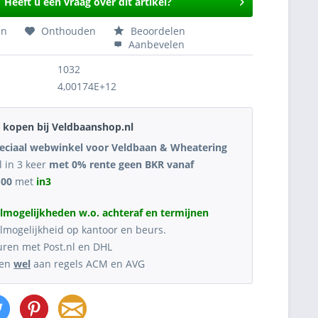
Heeft u een vraag over dit artikel?
en
Onthouden
Beoordelen
Aanbevelen
1032
4,00174E+12
kopen bij Veldbaanshop.nl
eciaal webwinkel voor Veldbaan & Wheatering
l in 3 keer
met 0% rente geen BKR vanaf
,00
met
in3
lmogelijkheden w.o. achteraf en termijnen
lmogelijkheid op kantoor en beurs.
uren met Post.nl en DHL
oen
wel
aan regels ACM en AVG