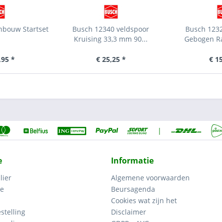
nbouw Startset
Busch 12340 veldspoor
Busch 1232
Kruising 33,3 mm 90...
Gebogen Rai
,95 *
€ 25,25 *
€ 1
|
e
Informatie
lier
Algemene voorwaarden
ce
Beursagenda
Cookies wat zijn het
stelling
Disclaimer