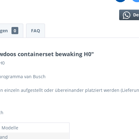
De
ngen
0
FAQ
wdoos containerset bewaking H0"
 H0
wprogramma van Busch
n einzeln aufgestellt oder übereinander platziert werden (Lieferun
ch
 Modelle
land