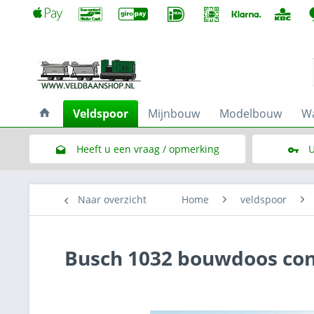
Veldspoor
Mijnbouw
Modelbouw
Wa
Heeft u een vraag / opmerking
U
Link naar het contactformulier
Naar overzicht
Home
veldspoor
Busch 1032 bouwdoos con