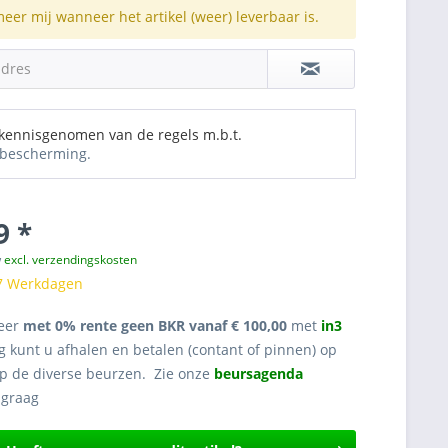
meer mij wanneer het artikel (weer) leverbaar is.
adres
 kennisgenomen van de regels m.b.t.
bescherming.
9 *
w
excl. verzendingskosten
 7 Werkdagen
eer
met 0% rente geen BKR vanaf € 100,00
met
in3
g kunt u afhalen en betalen (contant of pinnen) op
op de diverse beurzen. Zie onze
beursagenda