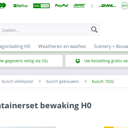
|
Zoeken...
gonlading H0
Weatheren en washes
Scenery + Bou
w gegevens veilig via SSL
Uw bestelling gratis v
Wat is SSL
Bij een bestelbedrag vana
busch veldspoor
busch gebouwen
busch 1032
tainerset bewaking H0