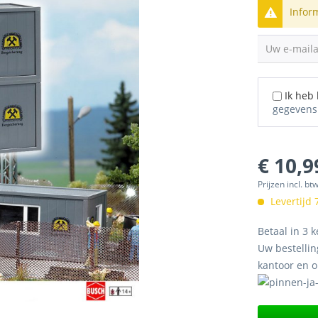
Infor
Uw e-mail
Ik heb
gegevens
€ 10,9
Prijzen incl. bt
Levertijd
Betaal in 3 k
Uw bestellin
kantoor en 