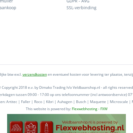
mulier
GDPR - AVG
 aankoop
SSL-verbinding
lijke btw excl.
verzendkosten
en eventueel kosten voor levering ter plaatse, tenz
 Copyright 2018 e.v. by Dimako Trading h/o Veldbaanshop.nl - all rights reserved
 werkdagen tussen 09:00 - 17:00 op ons telefoonnummer (incl antwoordservice) 
n: Artitec | Faller | Roco | Kibri | Auhagen | Busch | Maquette | Microscale | M
This website is powered by:
Flexwebhosting - FXW