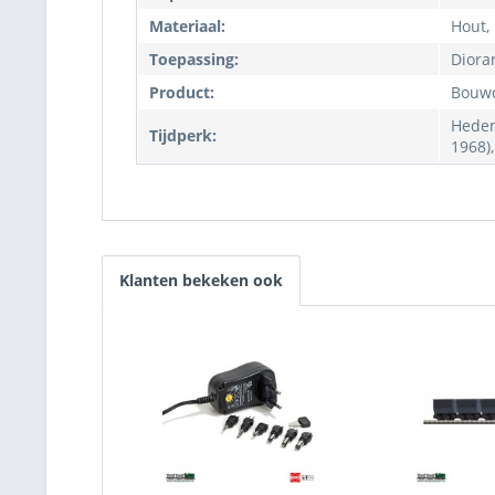
Materiaal:
Hout, 
Toepassing:
Diora
Product:
Bouwd
Heden,
Tijdperk:
1968),
Klanten bekeken ook