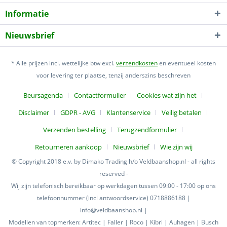
Informatie
Nieuwsbrief
* Alle prijzen incl. wettelijke btw excl.
verzendkosten
en eventueel kosten
voor levering ter plaatse, tenzij anderszins beschreven
Beursagenda
Contactformulier
Cookies wat zijn het
Disclaimer
GDPR - AVG
Klantenservice
Veilig betalen
Verzenden bestelling
Terugzendformulier
Retourneren aankoop
Nieuwsbrief
Wie zijn wij
© Copyright 2018 e.v. by Dimako Trading h/o Veldbaanshop.nl - all rights
reserved -
Wij zijn telefonisch bereikbaar op werkdagen tussen 09:00 - 17:00 op ons
telefoonnummer (incl antwoordservice) 0718886188 |
info@veldbaanshop.nl |
Modellen van topmerken: Artitec | Faller | Roco | Kibri | Auhagen | Busch