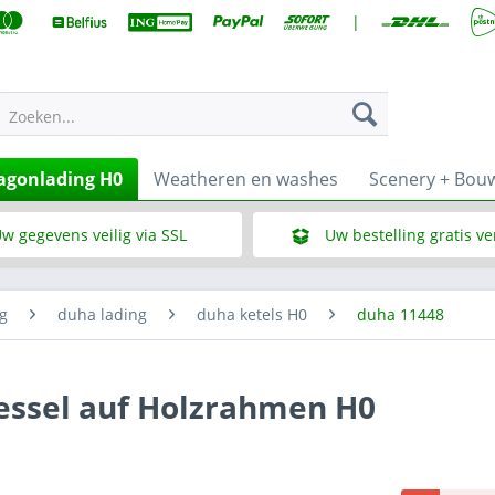
|
Zoeken...
gonlading H0
Weatheren en washes
Scenery + Bou
w gegevens veilig via SSL
Uw bestelling gratis v
Wat is SSL
Bij een bestelbedrag vana
g
duha lading
duha ketels H0
duha 11448
essel auf Holzrahmen H0