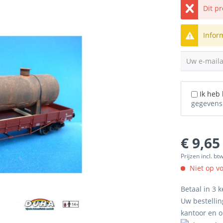
Dit p
Infor
Uw e-mail
Ik heb
gegevens
€ 9,65
Prijzen incl. bt
Niet op v
Betaal in 3 k
Uw bestellin
kantoor en 