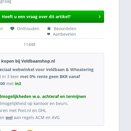
Heeft u een vraag over dit artikel?
en
Onthouden
Beoordelen
Aanbevelen
11448
kopen bij Veldbaanshop.nl
eciaal webwinkel voor Veldbaan & Wheatering
l in 3 keer
met 0% rente geen BKR vanaf
,00
met
in3
lmogelijkheden w.o. achteraf en termijnen
lmogelijkheid op kantoor en beurs.
uren met Post.nl en DHL
oen
wel
aan regels ACM en AVG