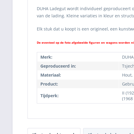
DUHA Ladegut wordt individueel geproduceert om 
van de lading. Kleine variaties in kleur en str
Elk stuk dat u koopt is een origineel, een kunst
De eventeel op de foto afgebeelde figuren en wagons worden n
Merk:
DUHA
Geproduceerd in:
Tsjec
Materiaal:
Hout,
Product:
Gebru
II (19
Tijdperk:
(1968