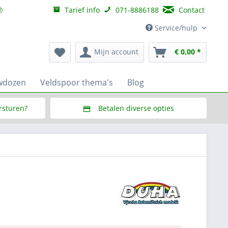
Tarief info
071-8886188
Contact
Service/hulp
Mijn account
€ 0,00 *
wdozen
Veldspoor thema's
Blog
ersturen?
Betalen diverse opties
f € 150,--
Via Multisafepay (veilig via SSL)