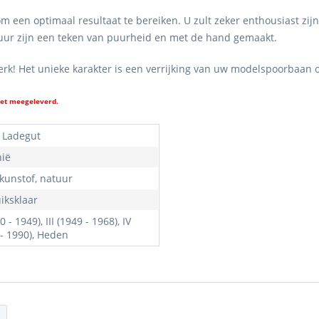
een optimaal resultaat te bereiken. U zult zeker enthousiast zijn
uctuur zijn een teken van puurheid en met de hand gemaakt.
werk! Het unieke karakter is een verrijking van uw modelspoorbaan 
iet meegeleverd.
 Ladegut
hië
 kunstof, natuur
iksklaar
20 - 1949), III (1949 - 1968), IV
 - 1990), Heden