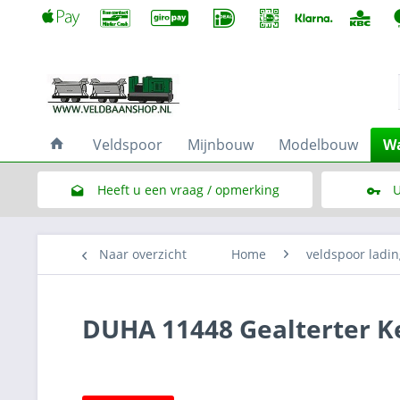
Veldspoor
Mijnbouw
Modelbouw
Wa
Heeft u een vraag / opmerking
U
Link naar het contactformulier
Naar overzicht
Home
veldspoor ladin
DUHA 11448 Gealterter K