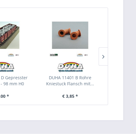
D Gepresster
DUHA 11401 B Rohre
DUHA 1140
t - 98 mm H0
Kniestuck Flansch mit...
Flansch mit
,00 *
€ 3,85 *
€ 