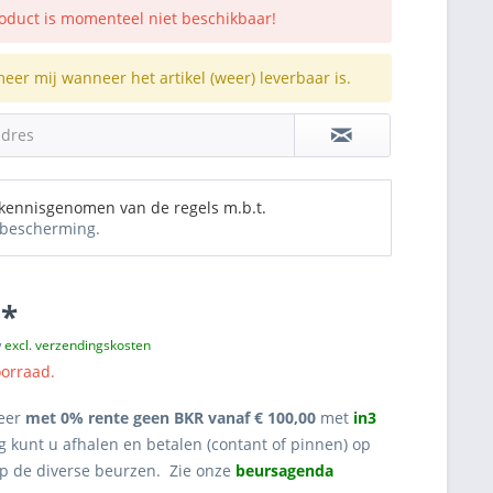
roduct is momenteel niet beschikbaar!
meer mij wanneer het artikel (weer) leverbaar is.
adres
 kennisgenomen van de regels m.b.t.
bescherming.
 *
w
excl. verzendingskosten
oorraad.
eer
met 0% rente geen BKR vanaf € 100,00
met
in3
g kunt u afhalen en betalen (contant of pinnen) op
op de diverse beurzen. Zie onze
beursagenda