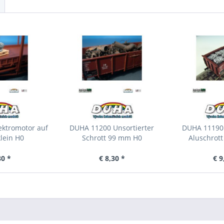
ektromotor auf
DUHA 11200 Unsortierter
DUHA 11190 
klein H0
Schrott 99 mm H0
Aluschrot
80 *
€ 8,30 *
€ 9