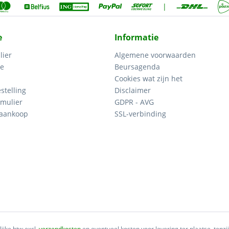
|
e
Informatie
lier
Algemene voorwaarden
ce
Beursagenda
Cookies wat zijn het
stelling
Disclaimer
mulier
GDPR - AVG
 aankoop
SSL-verbinding
lijke btw excl.
verzendkosten
en eventueel kosten voor levering ter plaatse, tenz