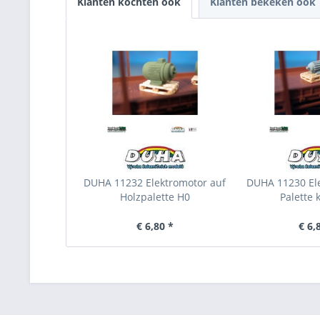
Klanten kochten ook
Klanten bekeken ook
DUHA 11232 Elektromotor auf
DUHA 11230 El
Holzpalette H0
Palette 
€ 6,80 *
€ 6,